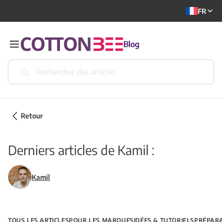
FR
Blog
Retour
Derniers articles de Kamil :
Kamil
TOUS LES ARTICLES
POUR LES MARQUES
IDÉES & TUTORIELS
PRÉPARA