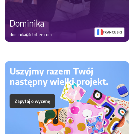
Dominika
FRANCUSKI
dominika@ctnbee.com
Uszyjmy razem Twój
następny wielki projekt.
Zapytaj o wycenę