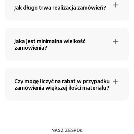
Jak długo trwa realizacja zamówień?
Jaka jest minimalna wielkość
bawełna, bawełna organiczna, wiskoza, len:
zamówienia?
poliestry:
jedwab:
druk reaktywny:
Czy mogę liczyć na rabat w przypadku
zamówienia większej ilości materiału?
Możesz to
10 m:
zrobić telefonicznie pod numerem
(24) 366 88
20 m:
99
lub mailowo pod adresem
NASZ ZESPÓŁ
30 m:
pomoc@cottonbee.pl
od poniedziałku do