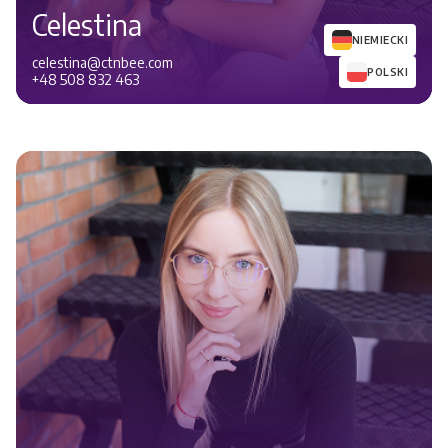
Celestina
NIEMIECKI
celestina@ctnbee.com
POLSKI
+48 508 832 463