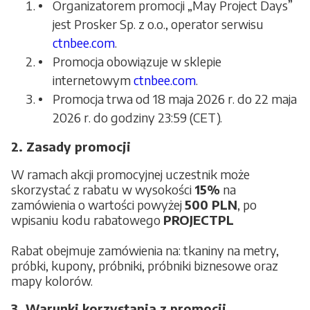
Organizatorem promocji „May Project Days”
jest Prosker Sp. z o.o., operator serwisu
ctnbee.com
.
Promocja obowiązuje w sklepie
internetowym
ctnbee.com
.
Promocja trwa od 18 maja 2026 r. do 22 maja
2026 r. do godziny 23:59 (CET).
2. Zasady promocji
W ramach akcji promocyjnej uczestnik może
skorzystać z rabatu w wysokości
15%
na
zamówienia o wartości powyżej
500 PLN
, po
wpisaniu kodu rabatowego
PROJECTPL
Rabat obejmuje zamówienia na: tkaniny na metry,
próbki, kupony, próbniki, próbniki biznesowe oraz
mapy kolorów.
3. Warunki korzystania z promocji