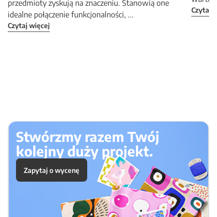
przedmioty zyskują na znaczeniu. Stanowią one
Czytaj 
idealne połączenie funkcjonalności, ...
Czytaj więcej
Stwórzmy razem Twój
kolejny duży projekt.
Zapytaj o wycenę