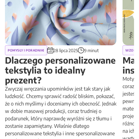
28 lipca 2025
9 minut
POMYSŁY I PORADNIKI
WZORY I
Dlaczego personalizowane
Mate
tekstylia to idealny
insp
prezent?
Motywy 
coraz b
Zwyczaj wręczania upominków jest tak stary jak
jesteś 
ludzkość. Chcemy sprawić radość bliskim, pokazać,
pewnośc
że o nich myślimy i doceniamy ich obecność. Jednak
materi
w dobie masowej produkcji, coraz trudniej o
projekt
podarunek, który naprawdę wyróżni się z tłumu i
różnor
zostanie zapamiętany. Właśnie dlatego
na ich 
personalizowane tekstylia i inne spersonalizowane
warto ..