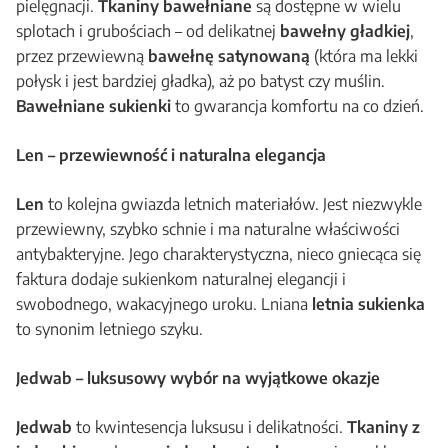
pielęgnacji.
Tkaniny bawełniane
są dostępne w wielu
splotach i grubościach – od delikatnej
bawełny gładkiej
,
przez przewiewną
bawełnę satynowaną
(która ma lekki
połysk i jest bardziej gładka), aż po batyst czy muślin.
Bawełniane sukienki
to gwarancja komfortu na co dzień.
Len – przewiewność i naturalna elegancja
Len
to kolejna gwiazda letnich materiałów. Jest niezwykle
przewiewny, szybko schnie i ma naturalne właściwości
antybakteryjne. Jego charakterystyczna, nieco gniecąca się
faktura dodaje sukienkom naturalnej elegancji i
swobodnego, wakacyjnego uroku. Lniana
letnia sukienka
to synonim letniego szyku.
Jedwab – luksusowy wybór na wyjątkowe okazje
Jedwab
to kwintesencja luksusu i delikatności.
Tkaniny z