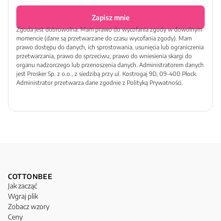
Zapisz mnie
Zgoda jest dobrowolna. Mam prawo do wycofania zgody w dowolnym
momencie (dane są przetwarzane do czasu wycofania zgody). Mam
prawo dostępu do danych, ich sprostowania, usunięcia lub ograniczenia
przetwarzania, prawo do sprzeciwu, prawo do wniesienia skargi do
organu nadzorczego lub przenoszenia danych. Administratorem danych
jest Prosker Sp. z o.o., z siedzibą przy ul. Kostrogaj 9D, 09-400 Płock.
Administrator przetwarza dane zgodnie z Polityką Prywatności.
COTTONBEE
Jak zacząć
Wgraj plik
Zobacz wzory
Ceny