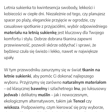
Letnia sukienka to kwintesencja swobody, lekkości i
kobiecości w ciepłe dni. Niezależnie od tego, czy planujesz
spacer po plaży, eleganckie przyjęcie w ogrodzie, czy
casualowe spotkanie z przyjaciółmi, wybór odpowiedniego
materiału na letnią sukienkę
jest kluczowy dla Twojego
komfortu i stylu. Dobrze dobrana tkanina zapewni
przewiewność, pozwoli skórze oddychać i sprawi, że
będziesz czuła się świeżo i lekko, nawet w największe
upały.
W tym przewodniku zanurzymy się w świat
tkanin na
letnie sukienki
, aby pomóc Ci dokonać najlepszego
wyboru. Przyjrzymy się zarówno
naturalnym materiałom
– od klasycznej
bawełny
i szlachetnego
lnu
, po luksusowy
jedwab
i delikatny
muślin
– jak i nowoczesnym,
ekologicznym alternatywom, takim jak
Tencel
czy
wiskoza
. Podpowiemy, czym kierować się przy wyborze,