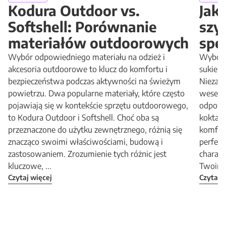
Kodura Outdoor vs.
Jak
Softshell: Porównanie
szy
materiałów outdoorowych
spe
Wybór odpowiedniego materiału na odzież i
Wybór i
akcesoria outdoorowe to klucz do komfortu i
sukienk
bezpieczeństwa podczas aktywności na świeżym
Niezale
powietrzu. Dwa popularne materiały, które często
wesele,
pojawiają się w kontekście sprzętu outdoorowego,
odpowi
to Kodura Outdoor i Softshell. Choć oba są
koktajl
przeznaczone do użytku zewnętrznego, różnią się
komfort
znacząco swoimi właściwościami, budową i
perfekc
zastosowaniem. Zrozumienie tych różnic jest
charakt
kluczowe, ...
Twoimi 
Czytaj więcej
Czytaj 