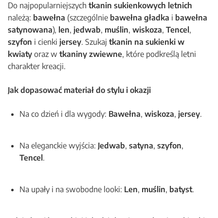
Do najpopularniejszych
tkanin sukienkowych letnich
należą:
bawełna
(szczególnie
bawełna gładka
i
bawełna
satynowana
),
len
,
jedwab
,
muślin
,
wiskoza
,
Tencel
,
szyfon
i cienki
jersey
. Szukaj
tkanin na sukienki w
kwiaty
oraz w
tkaniny zwiewne
, które podkreślą letni
charakter kreacji.
Jak dopasować materiał do stylu i okazji
Na co dzień i dla wygody:
Bawełna
,
wiskoza
,
jersey
.
Na eleganckie wyjścia:
Jedwab
,
satyna
,
szyfon
,
Tencel
.
Na upały i na swobodne looki:
Len
,
muślin
,
batyst
.