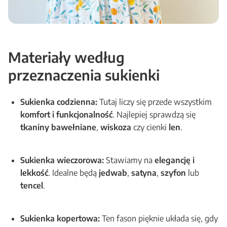
Materiały według
przeznaczenia sukienki
Sukienka codzienna:
Tutaj liczy się przede wszystkim
komfort i funkcjonalność
. Najlepiej sprawdzą się
tkaniny bawełniane
,
wiskoza
czy cienki
len
.
Sukienka wieczorowa:
Stawiamy na
elegancję i
lekkość
. Idealne będą
jedwab
,
satyna
,
szyfon
lub
tencel
.
Sukienka kopertowa:
Ten fason pięknie układa się, gdy