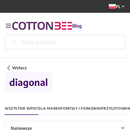
PL
Blog
Wstecz
diagonal
WSZYSTKIE WPISY
DLA MAREK
POMYSŁY I PORADNIKI
PRZYGOTOWAN