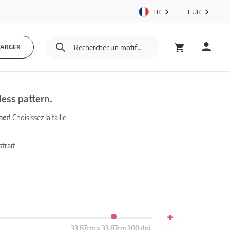
FR
EUR
HARGER
ess pattern.
mer!
Choisissez la taille
trait
+
33.87cm x 33.87cm 300 dpi