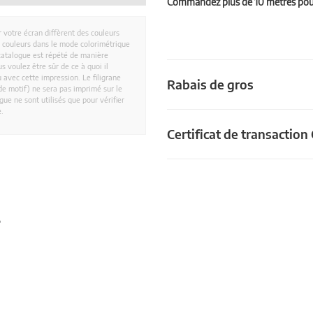
Commandez plus de 10 mètres pour 
r votre écran diffèrent des couleurs
es couleurs dans le mode colorimétrique
catalogue est répété de manière
 voulez être sûr de ce à quoi il
 avec cette impression. Le filigrane
Rabais de gros
e motif) ne sera pas imprimé sur le
ue ne sont utilisés que pour vérifier
e.
Certificat de transactio