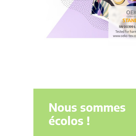
IW 00399 Ł
Tested for har
www.oeko-tex.c
Nous sommes
écolos !