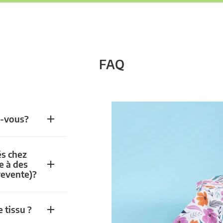
FAQ
z-vous?
és chez
e à des
revente)?
 tissu ?