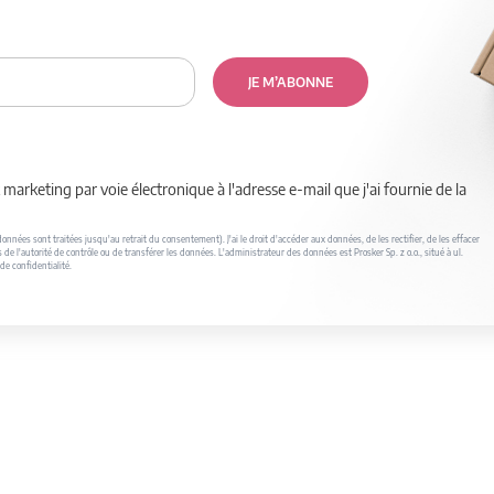
JE M’ABONNE
marketing par voie électronique à l'adresse e-mail que j'ai fournie de la
nnées sont traitées jusqu'au retrait du consentement). J'ai le droit d'accéder aux données, de les rectifier, de les effacer
s de l'autorité de contrôle ou de transférer les données. L'administrateur des données est Prosker Sp. z o.o., situé à ul.
de confidentialité.