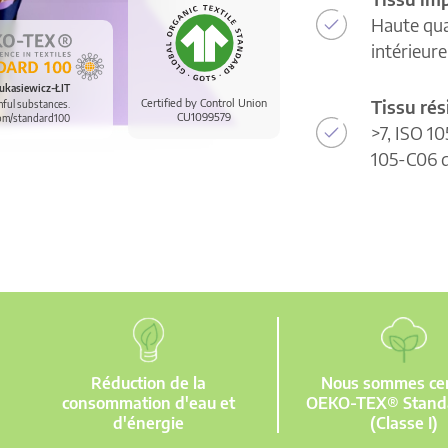
Haute qua
intérieur
ukasiewicz-ŁIT
Tissu rés
Certified by Control Union
mful substances.
CU1099579
om/standard100
>7, ISO 10
105-C06 d
Réduction de la
Nous sommes cert
consommation d'eau et
OEKO-TEX® Stand
d'énergie
(Classe I)