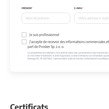
PRÉNOM
E-MAIL
Je suis professionnel
J'accepte de recevoir des informations commerciales et 
part de Prosker Sp. z o. o.
Le consentement est volontaire. J'ai le droit de retirer mon consentement à tout moment (les do
ou d'en limiter le traitement, le droit d'opposition, le droit d'introduire une réclamation auprè
Kostrogaj 9D, 09-400 Płock. L'administrateur traite les données conformément à la politique 
Certificats