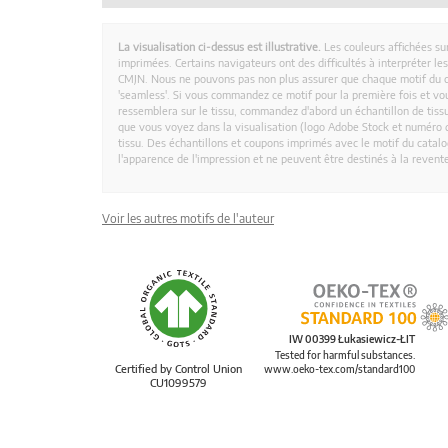
La visualisation ci-dessus est illustrative.
Les couleurs affichées su
imprimées. Certains navigateurs ont des difficultés à interpréter l
CMJN. Nous ne pouvons pas non plus assurer que chaque motif du 
'seamless'. Si vous commandez ce motif pour la première fois et vous
ressemblera sur le tissu, commandez d'abord un échantillon de tissu
que vous voyez dans la visualisation (logo Adobe Stock et numéro d
tissu. Des échantillons et coupons imprimés avec le motif du catalog
l'apparence de l'impression et ne peuvent être destinés à la revent
Voir les autres motifs de l'auteur
IW 00399 Łukasiewicz-ŁIT
Tested for harmful substances.
Certified by Control Union
www.oeko-tex.com/standard100
CU1099579