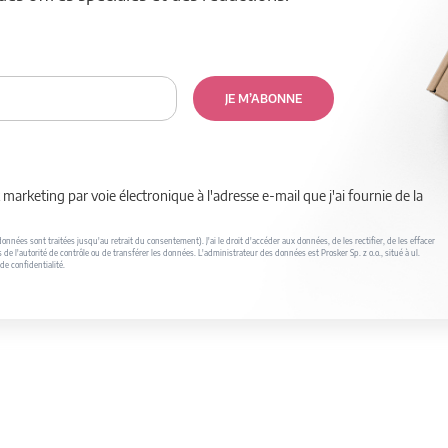
JE M’ABONNE
marketing par voie électronique à l'adresse e-mail que j'ai fournie de la
nnées sont traitées jusqu'au retrait du consentement). J'ai le droit d'accéder aux données, de les rectifier, de les effacer
s de l'autorité de contrôle ou de transférer les données. L'administrateur des données est Prosker Sp. z o.o., situé à ul.
de confidentialité.