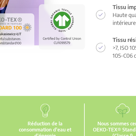
Tissu im
Haute qua
intérieur
ukasiewicz-ŁIT
Tissu rés
Certified by Control Union
mful substances.
CU1099579
om/standard100
>7, ISO 10
105-C06 d
Réduction de la
Nous sommes cert
consommation d'eau et
OEKO-TEX® Stand
d'énergie
(Classe I)