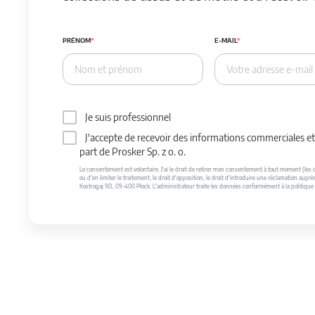
PRÉNOM
E-MAIL
Je suis professionnel
J'accepte de recevoir des informations commerciales et 
part de Prosker Sp. z o. o.
Le consentement est volontaire. J'ai le droit de retirer mon consentement à tout moment (les do
ou d'en limiter le traitement, le droit d'opposition, le droit d'introduire une réclamation auprè
Kostrogaj 9D, 09-400 Płock. L'administrateur traite les données conformément à la politique 