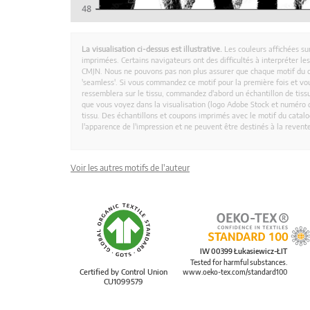
La visualisation ci-dessus est illustrative.
Les couleurs affichées su
imprimées. Certains navigateurs ont des difficultés à interpréter l
CMJN. Nous ne pouvons pas non plus assurer que chaque motif du 
'seamless'. Si vous commandez ce motif pour la première fois et vous
ressemblera sur le tissu, commandez d'abord un échantillon de tissu
que vous voyez dans la visualisation (logo Adobe Stock et numéro d
tissu. Des échantillons et coupons imprimés avec le motif du catalog
l'apparence de l'impression et ne peuvent être destinés à la revent
Voir les autres motifs de l'auteur
IW 00399 Łukasiewicz-ŁIT
Tested for harmful substances.
Certified by Control Union
www.oeko-tex.com/standard100
CU1099579