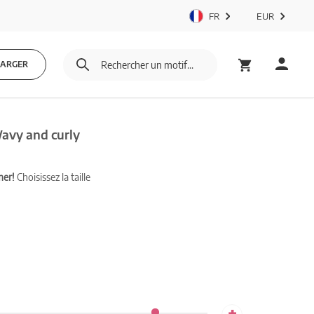
FR
EUR
HARGER
Wavy and curly
mer!
Choisissez la taille
+