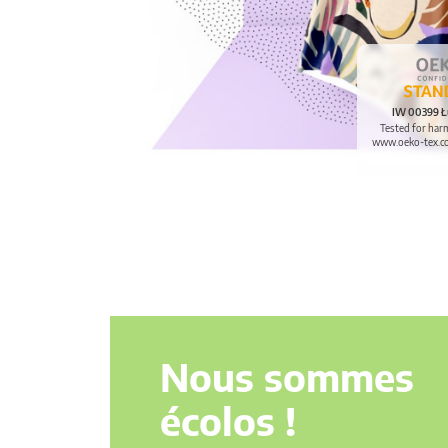
IW 00399 Ł
Tested for har
www.oeko-tex.c
Nous sommes
écolos !