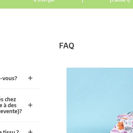
FAQ
z-vous?
és chez
e à des
revente)?
 tissu ?