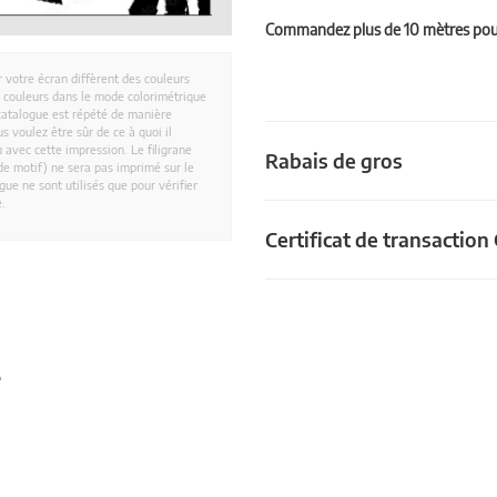
Commandez plus de 10 mètres pour 
r votre écran diffèrent des couleurs
es couleurs dans le mode colorimétrique
catalogue est répété de manière
 voulez être sûr de ce à quoi il
 avec cette impression. Le filigrane
Rabais de gros
e motif) ne sera pas imprimé sur le
ue ne sont utilisés que pour vérifier
e.
Certificat de transactio