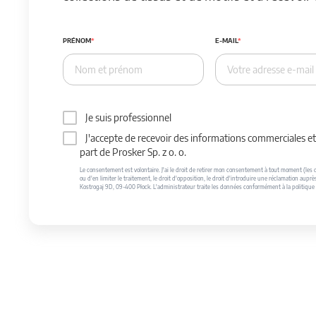
PRÉNOM
E-MAIL
Je suis professionnel
J'accepte de recevoir des informations commerciales et 
part de Prosker Sp. z o. o.
Le consentement est volontaire. J'ai le droit de retirer mon consentement à tout moment (les do
ou d'en limiter le traitement, le droit d'opposition, le droit d'introduire une réclamation auprè
Kostrogaj 9D, 09-400 Płock. L'administrateur traite les données conformément à la politique 