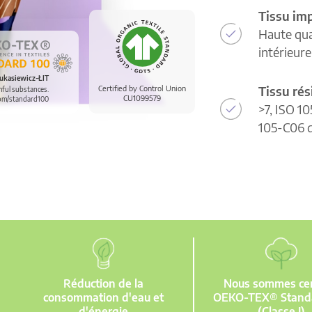
Tissu im
Haute qua
intérieur
ukasiewicz-ŁIT
Tissu rés
Certified by Control Union
mful substances.
CU1099579
om/standard100
>7, ISO 10
105-C06 d
Réduction de la
Nous sommes cert
consommation d'eau et
OEKO-TEX® Stand
d'énergie
(Classe I)