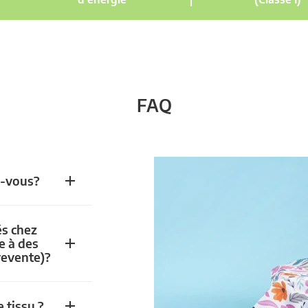
FAQ
z-vous?
és chez
e à des
revente)?
 tissu ?