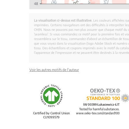
La visualisation ci-dessus est illustrative.
Les couleurs affichées su
imprimées. Certains navigateurs ont des difficultés à interpréter l
CMJN. Nous ne pouvons pas non plus assurer que chaque motif du 
'seamless'. Si vous commandez ce motif pour la première fois et vous
ressemblera sur le tissu, commandez d'abord un échantillon de tissu
que vous voyez dans la visualisation (logo Adobe Stock et numéro d
tissu. Des échantillons et coupons imprimés avec le motif du catalog
l'apparence de l'impression et ne peuvent être destinés à la revent
Voir les autres motifs de l'auteur
IW 00399 Łukasiewicz-ŁIT
Tested for harmful substances.
Certified by Control Union
www.oeko-tex.com/standard100
CU1099579