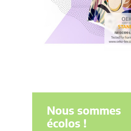
IW 00399 Ł
Tested for har
www.oeko-tex.c
Nous sommes
écolos !