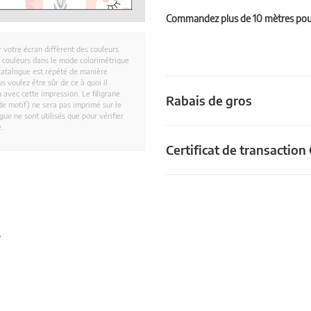
Commandez plus de 10 mètres pour 
r votre écran diffèrent des couleurs
es couleurs dans le mode colorimétrique
catalogue est répété de manière
 voulez être sûr de ce à quoi il
 avec cette impression. Le filigrane
Rabais de gros
e motif) ne sera pas imprimé sur le
ue ne sont utilisés que pour vérifier
e.
Certificat de transactio