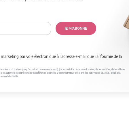
JE M’ABONNE
marketing par voie électronique à l'adresse e-mail que j'ai fournie de la
nnées sont traitées jusqu'au retrait du consentement). J'ai le droit d'accéder aux données, de les rectifier, de les effacer
s de l'autorité de contrôle ou de transférer les données. L'administrateur des données est Prosker Sp. z o.o., situé à ul.
de confidentialité.