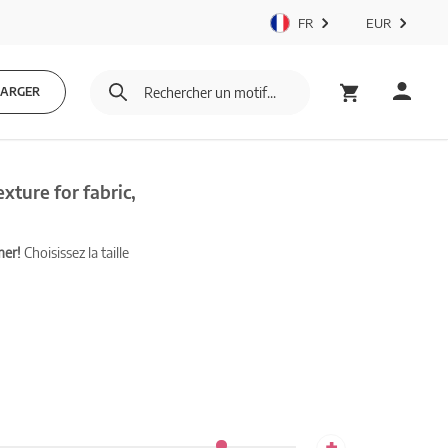
FR
EUR
HARGER
xture for fabric,
mer!
Choisissez la taille
+