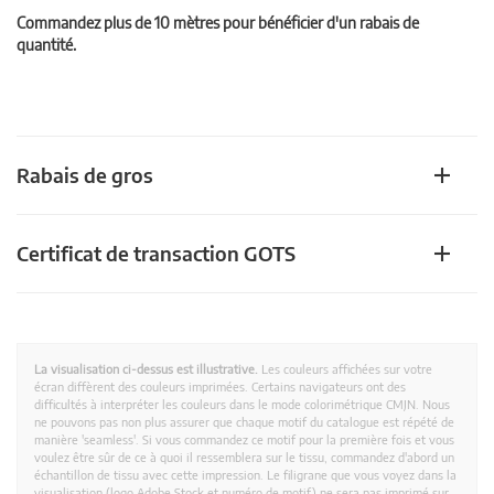
Commandez plus de 10 mètres pour bénéficier d'un rabais de
quantité.
Rabais de gros
Certificat de transaction GOTS
La visualisation ci-dessus est illustrative.
Les couleurs affichées sur votre
écran diffèrent des couleurs imprimées. Certains navigateurs ont des
difficultés à interpréter les couleurs dans le mode colorimétrique CMJN. Nous
ne pouvons pas non plus assurer que chaque motif du catalogue est répété de
manière 'seamless'. Si vous commandez ce motif pour la première fois et vous
voulez être sûr de ce à quoi il ressemblera sur le tissu, commandez d'abord un
échantillon de tissu avec cette impression. Le filigrane que vous voyez dans la
visualisation (logo Adobe Stock et numéro de motif) ne sera pas imprimé sur