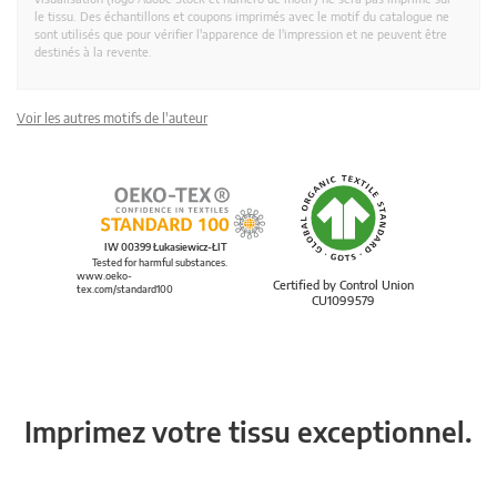
le tissu. Des échantillons et coupons imprimés avec le motif du catalogue ne
sont utilisés que pour vérifier l'apparence de l'impression et ne peuvent être
destinés à la revente.
Voir les autres motifs de l'auteur
IW 00399 Łukasiewicz-ŁIT
Tested for harmful substances.
www.oeko-
Certified by Control Union
tex.com/standard100
CU1099579
Imprimez votre tissu exceptionnel.