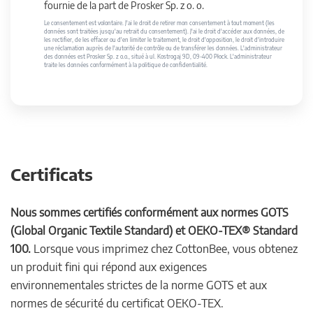
fournie de la part de Prosker Sp. z o. o.
Le consentement est volontaire. J'ai le droit de retirer mon consentement à tout moment (les
données sont traitées jusqu'au retrait du consentement). J'ai le droit d'accéder aux données, de
les rectifier, de les effacer ou d'en limiter le traitement, le droit d'opposition, le droit d'introduire
une réclamation auprès de l'autorité de contrôle ou de transférer les données. L'administrateur
des données est Prosker Sp. z o.o., situé à ul. Kostrogaj 9D, 09-400 Płock. L'administrateur
traite les données conformément à la politique de confidentialité.
Certificats
Nous sommes certifiés conformément aux normes GOTS
(Global Organic Textile Standard) et OEKO-TEX® Standard
100.
Lorsque vous imprimez chez CottonBee, vous obtenez
un produit fini qui répond aux exigences
environnementales strictes de la norme GOTS et aux
normes de sécurité du certificat OEKO-TEX.