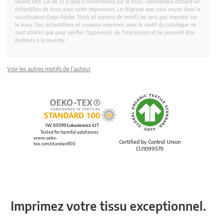
voulez être sûr de ce à quoi il ressemblera sur le tissu, commandez d'abord un
échantillon de tissu avec cette impression. Le filigrane que vous voyez dans la
visualisation (logo Adobe Stock et numéro de motif) ne sera pas imprimé sur
le tissu. Des échantillons et coupons imprimés avec le motif du catalogue ne
sont utilisés que pour vérifier l'apparence de l'impression et ne peuvent être
destinés à la revente.
Voir les autres motifs de l'auteur
IW 00399 Łukasiewicz-ŁIT
Tested for harmful substances.
www.oeko-
Certified by Control Union
tex.com/standard100
CU1099579
Imprimez votre tissu exceptionnel.