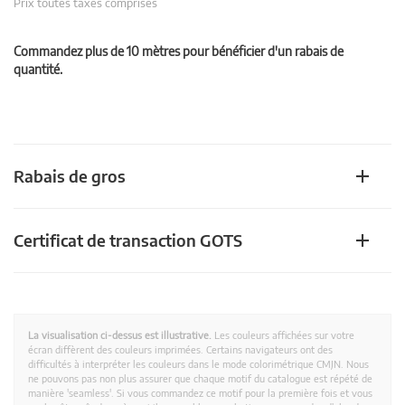
Prix toutes taxes comprises
Commandez plus de 10 mètres pour bénéficier d'un rabais de
quantité.
Rabais de gros
Certificat de transaction GOTS
La visualisation ci-dessus est illustrative.
Les couleurs affichées sur votre
écran diffèrent des couleurs imprimées. Certains navigateurs ont des
difficultés à interpréter les couleurs dans le mode colorimétrique CMJN. Nous
ne pouvons pas non plus assurer que chaque motif du catalogue est répété de
manière 'seamless'. Si vous commandez ce motif pour la première fois et vous