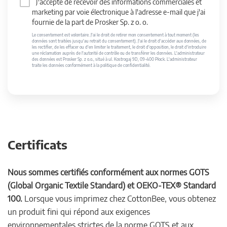
J'accepte de recevoir des informations commerciales et
marketing par voie électronique à l'adresse e-mail que j'ai
fournie de la part de Prosker Sp. z o. o.
Le consentement est volontaire. J'ai le droit de retirer mon consentement à tout moment (les
données sont traitées jusqu'au retrait du consentement). J'ai le droit d'accéder aux données, de
les rectifier, de les effacer ou d'en limiter le traitement, le droit d'opposition, le droit d'introduire
une réclamation auprès de l'autorité de contrôle ou de transférer les données. L'administrateur
des données est Prosker Sp. z o.o., situé à ul. Kostrogaj 9D, 09-400 Płock. L'administrateur
traite les données conformément à la politique de confidentialité.
Certificats
Nous sommes certifiés conformément aux normes GOTS
(Global Organic Textile Standard) et OEKO-TEX® Standard
100.
Lorsque vous imprimez chez CottonBee, vous obtenez
un produit fini qui répond aux exigences
environnementales strictes de la norme GOTS et aux