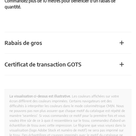
Commandez plus de 10 mètres pour bénéficier d'un rabais de
quantité.
Rabais de gros
Certificat de transaction GOTS
La visualisation ci-dessus est illustrative.
Les couleurs affichées sur votre
écran diffèrent des couleurs imprimées. Certains navigateurs ont des
difficultés à interpréter les couleurs dans le mode colorimétrique CMJN. Nous
ne pouvons pas non plus assurer que chaque motif du catalogue est répété de
manière 'seamless'. Si vous commandez ce motif pour la première fois et vous
voulez être sûr de ce à quoi il ressemblera sur le tissu, commandez d'abord un
échantillon de tissu avec cette impression. Le filigrane que vous voyez dans la
visualisation (logo Adobe Stock et numéro de motif) ne sera pas imprimé sur
le tissu. Des échantillons et coupons imprimés avec le motif du catalogue ne