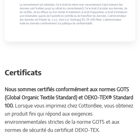
Le consentement est volontaire. J'ai le droit de retirer mon consentement à tout moment (les
données sont traitées jusqu'au retrait du consentement). J'ai le droit d'accéder aux données, de
les rectifier, de les effacer ou d'en limiter le traitement, le droit d'opposition, le droit d'introduire
une réclamation auprès de l'autorité de contrôle ou de transférer les données. L'administrateur
des données est Prosker Sp. z o.o., situé à ul. Kostrogaj 9D, 09-400 Płock. L'administrateur
traite les données conformément à la politique de confidentialité.
Certificats
Nous sommes certifiés conformément aux normes GOTS
(Global Organic Textile Standard) et OEKO-TEX® Standard
100.
Lorsque vous imprimez chez CottonBee, vous obtenez
un produit fini qui répond aux exigences
environnementales strictes de la norme GOTS et aux
normes de sécurité du certificat OEKO-TEX.