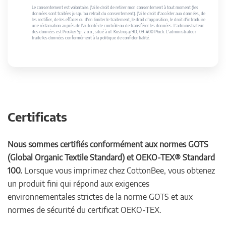
Le consentement est volontaire. J'ai le droit de retirer mon consentement à tout moment (les
données sont traitées jusqu'au retrait du consentement). J'ai le droit d'accéder aux données, de
les rectifier, de les effacer ou d'en limiter le traitement, le droit d'opposition, le droit d'introduire
une réclamation auprès de l'autorité de contrôle ou de transférer les données. L'administrateur
des données est Prosker Sp. z o.o., situé à ul. Kostrogaj 9D, 09-400 Płock. L'administrateur
traite les données conformément à la politique de confidentialité.
Certificats
Nous sommes certifiés conformément aux normes GOTS
(Global Organic Textile Standard) et OEKO-TEX® Standard
100.
Lorsque vous imprimez chez CottonBee, vous obtenez
un produit fini qui répond aux exigences
environnementales strictes de la norme GOTS et aux
normes de sécurité du certificat OEKO-TEX.