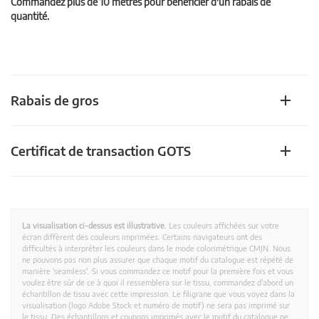
Commandez plus de 10 mètres pour bénéficier d'un rabais de
quantité.
Rabais de gros
Certificat de transaction GOTS
La visualisation ci-dessus est illustrative.
Les couleurs affichées sur votre
écran diffèrent des couleurs imprimées. Certains navigateurs ont des
difficultés à interpréter les couleurs dans le mode colorimétrique CMJN. Nous
ne pouvons pas non plus assurer que chaque motif du catalogue est répété de
manière 'seamless'. Si vous commandez ce motif pour la première fois et vous
voulez être sûr de ce à quoi il ressemblera sur le tissu, commandez d'abord un
échantillon de tissu avec cette impression. Le filigrane que vous voyez dans la
visualisation (logo Adobe Stock et numéro de motif) ne sera pas imprimé sur
le tissu. Des échantillons et coupons imprimés avec le motif du catalogue ne