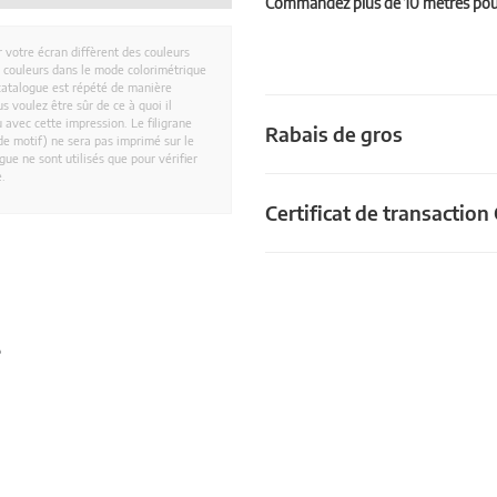
Commandez plus de 10 mètres pour 
r votre écran diffèrent des couleurs
es couleurs dans le mode colorimétrique
catalogue est répété de manière
 voulez être sûr de ce à quoi il
 avec cette impression. Le filigrane
Rabais de gros
e motif) ne sera pas imprimé sur le
ue ne sont utilisés que pour vérifier
e.
Certificat de transactio