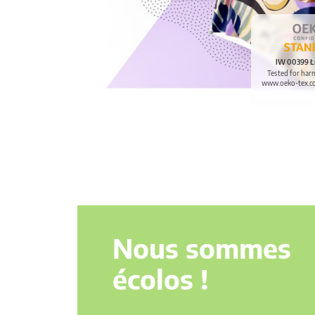
IW 00399 Ł
Tested for har
www.oeko-tex.c
Nous sommes
écolos !