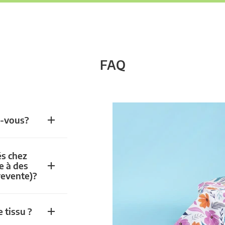
FAQ
z-vous?
és chez
e à des
revente)?
 tissu ?