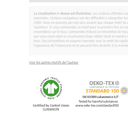
La visualisation ci-dessus est illustrative.
Les couleurs affichées su
imprimées. Certains navigateurs ont des difficultés à interpréter l
CMJN. Nous ne pouvons pas non plus assurer que chaque motif du 
'seamless'. Si vous commandez ce motif pour la première fois et vous
ressemblera sur le tissu, commandez d'abord un échantillon de tissu
que vous voyez dans la visualisation (logo Adobe Stock et numéro d
tissu. Des échantillons et coupons imprimés avec le motif du catalog
l'apparence de l'impression et ne peuvent être destinés à la revent
Voir les autres motifs de l'auteur
IW 00399 Łukasiewicz-ŁIT
Tested for harmful substances.
Certified by Control Union
www.oeko-tex.com/standard100
CU1099579