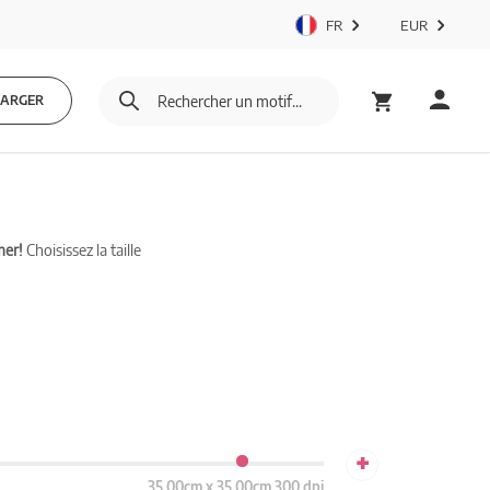
FR
EUR
HARGER
mer!
Choisissez la taille
+
35.00cm x 35.00cm 300 dpi