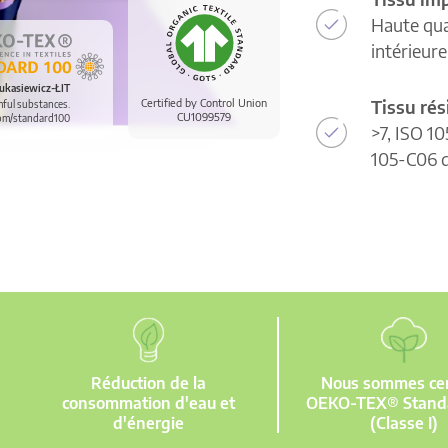
Haute qua
intérieur
ukasiewicz-ŁIT
Tissu rés
Certified by Control Union
mful substances.
CU1099579
om/standard100
>7, ISO 10
105-C06 d
Réduction de la
Nous sommes cert
consommation d'eau et
OEKO-TEX® Stand
d'énergie
(Classe I)