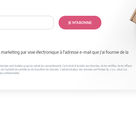
JE M’ABONNE
marketing par voie électronique à l'adresse e-mail que j'ai fournie de la
nnées sont traitées jusqu'au retrait du consentement). J'ai le droit d'accéder aux données, de les rectifier, de les effacer
s de l'autorité de contrôle ou de transférer les données. L'administrateur des données est Prosker Sp. z o.o., situé à ul.
de confidentialité.