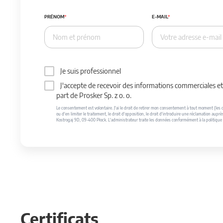
PRÉNOM
E-MAIL
Je suis professionnel
J'accepte de recevoir des informations commerciales et 
part de Prosker Sp. z o. o.
Le consentement est volontaire. J'ai le droit de retirer mon consentement à tout moment (les do
ou d'en limiter le traitement, le droit d'opposition, le droit d'introduire une réclamation auprè
Kostrogaj 9D, 09-400 Płock. L'administrateur traite les données conformément à la politique 
Certificats