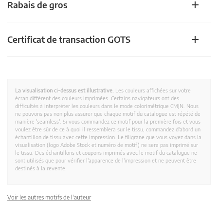
Rabais de gros
Certificat de transaction GOTS
La visualisation ci-dessus est illustrative.
Les couleurs affichées sur votre
écran diffèrent des couleurs imprimées. Certains navigateurs ont des
difficultés à interpréter les couleurs dans le mode colorimétrique CMJN. Nous
ne pouvons pas non plus assurer que chaque motif du catalogue est répété de
manière 'seamless'. Si vous commandez ce motif pour la première fois et vous
voulez être sûr de ce à quoi il ressemblera sur le tissu, commandez d'abord un
échantillon de tissu avec cette impression. Le filigrane que vous voyez dans la
visualisation (logo Adobe Stock et numéro de motif) ne sera pas imprimé sur
le tissu. Des échantillons et coupons imprimés avec le motif du catalogue ne
sont utilisés que pour vérifier l'apparence de l'impression et ne peuvent être
destinés à la revente.
Voir les autres motifs de l'auteur