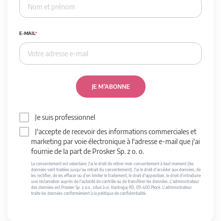
E-MAIL
JE M’ABONNE
Je suis professionnel
J'accepte de recevoir des informations commerciales et
marketing par voie électronique à l'adresse e-mail que j'ai
fournie de la part de Prosker Sp. z o. o.
Le consentement est volontaire. J'ai le droit de retirer mon consentement à tout moment (les
données sont traitées jusqu'au retrait du consentement). J'ai le droit d'accéder aux données, de
les rectifier, de les effacer ou d'en limiter le traitement, le droit d'opposition, le droit d'introduire
une réclamation auprès de l'autorité de contrôle ou de transférer les données. L'administrateur
des données est Prosker Sp. z o.o., situé à ul. Kostrogaj 9D, 09-400 Płock. L'administrateur
traite les données conformément à la politique de confidentialité.