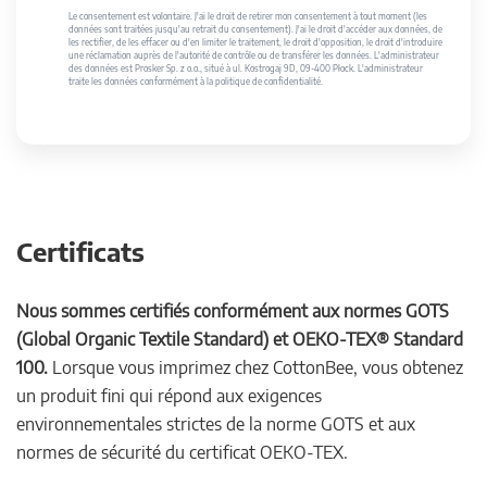
Le consentement est volontaire. J'ai le droit de retirer mon consentement à tout moment (les
données sont traitées jusqu'au retrait du consentement). J'ai le droit d'accéder aux données, de
les rectifier, de les effacer ou d'en limiter le traitement, le droit d'opposition, le droit d'introduire
une réclamation auprès de l'autorité de contrôle ou de transférer les données. L'administrateur
des données est Prosker Sp. z o.o., situé à ul. Kostrogaj 9D, 09-400 Płock. L'administrateur
traite les données conformément à la politique de confidentialité.
Certificats
Nous sommes certifiés conformément aux normes GOTS
(Global Organic Textile Standard) et OEKO-TEX® Standard
100.
Lorsque vous imprimez chez CottonBee, vous obtenez
un produit fini qui répond aux exigences
environnementales strictes de la norme GOTS et aux
normes de sécurité du certificat OEKO-TEX.