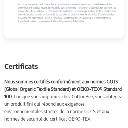
Le consentement est volontaire. J'ai le droit de retirer mon consentement à tout moment (les
données sont traitées jusqu'au retrait du consentement). J'ai le droit d'accéder aux données, de
les rectifier, de les effacer ou d'en limiter le traitement, le droit d'opposition, le droit d'introduire
une réclamation auprès de l'autorité de contrôle ou de transférer les données. L'administrateur
des données est Prosker Sp. z o.o., situé à ul. Kostrogaj 9D, 09-400 Płock. L'administrateur
traite les données conformément à la politique de confidentialité.
Certificats
Nous sommes certifiés conformément aux normes GOTS
(Global Organic Textile Standard) et OEKO-TEX® Standard
100.
Lorsque vous imprimez chez CottonBee, vous obtenez
un produit fini qui répond aux exigences
environnementales strictes de la norme GOTS et aux
normes de sécurité du certificat OEKO-TEX.