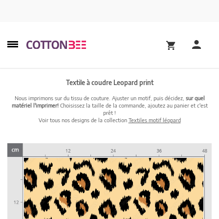
Textile à coudre Leopard print
Nous imprimons sur du tissu de couture. Ajuster un motif, puis décidez,
sur quel
matériel l'imprimer!
Choisissez la taille de la commande, ajoutez au panier et c'est
prêt !
Voir tous nos designs de la collection
Textiles motif léopard