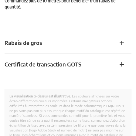
Commandez plus de 10 mètres pour bénéficier d'un rabais de
quantité.
Rabais de gros
Certificat de transaction GOTS
La visualisation ci-dessus est illustrative.
Les couleurs affichées sur votre
écran diffèrent des couleurs imprimées. Certains navigateurs ont des
difficultés à interpréter les couleurs dans le mode colorimétrique CMJN. Nous
ne pouvons pas non plus assurer que chaque motif du catalogue est répété de
manière 'seamless'. Si vous commandez ce motif pour la première fois et vous
voulez être sûr de ce à quoi il ressemblera sur le tissu, commandez d'abord un
échantillon de tissu avec cette impression. Le filigrane que vous voyez dans la
visualisation (logo Adobe Stock et numéro de motif) ne sera pas imprimé sur
le tissu. Des échantillons et coupons imprimés avec le motif du catalogue ne