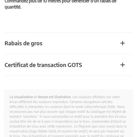
Commandez plus de 10 mètres pour bénéficier d'un rabais de
quantité.
Rabais de gros
Certificat de transaction GOTS
La visualisation ci-dessus est illustrative.
Les couleurs affichées sur votre
écran diffèrent des couleurs imprimées. Certains navigateurs ont des
difficultés à interpréter les couleurs dans le mode colorimétrique CMJN. Nous
ne pouvons pas non plus assurer que chaque motif du catalogue est répété de
manière 'seamless'. Si vous commandez ce motif pour la première fois et vous
voulez être sûr de ce à quoi il ressemblera sur le tissu, commandez d'abord un
échantillon de tissu avec cette impression. Le filigrane que vous voyez dans la
visualisation (logo Adobe Stock et numéro de motif) ne sera pas imprimé sur
le tissu. Des échantillons et coupons imprimés avec le motif du catalogue ne