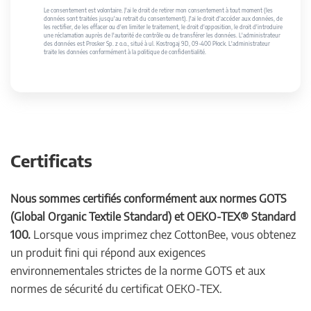
Le consentement est volontaire. J'ai le droit de retirer mon consentement à tout moment (les
données sont traitées jusqu'au retrait du consentement). J'ai le droit d'accéder aux données, de
les rectifier, de les effacer ou d'en limiter le traitement, le droit d'opposition, le droit d'introduire
une réclamation auprès de l'autorité de contrôle ou de transférer les données. L'administrateur
des données est Prosker Sp. z o.o., situé à ul. Kostrogaj 9D, 09-400 Płock. L'administrateur
traite les données conformément à la politique de confidentialité.
Certificats
Nous sommes certifiés conformément aux normes GOTS
(Global Organic Textile Standard) et OEKO-TEX® Standard
100.
Lorsque vous imprimez chez CottonBee, vous obtenez
un produit fini qui répond aux exigences
environnementales strictes de la norme GOTS et aux
normes de sécurité du certificat OEKO-TEX.