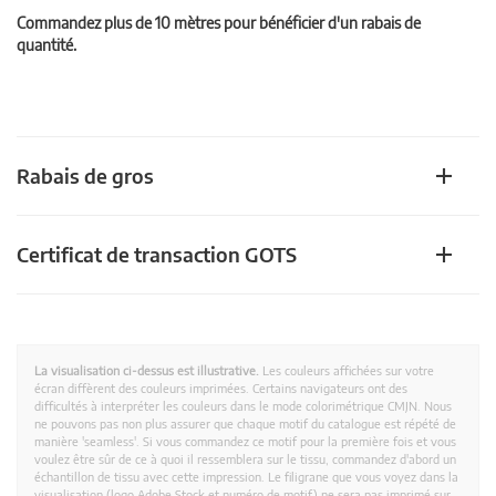
Commandez plus de 10 mètres pour bénéficier d'un rabais de
quantité.
Rabais de gros
Certificat de transaction GOTS
La visualisation ci-dessus est illustrative.
Les couleurs affichées sur votre
écran diffèrent des couleurs imprimées. Certains navigateurs ont des
difficultés à interpréter les couleurs dans le mode colorimétrique CMJN. Nous
ne pouvons pas non plus assurer que chaque motif du catalogue est répété de
manière 'seamless'. Si vous commandez ce motif pour la première fois et vous
voulez être sûr de ce à quoi il ressemblera sur le tissu, commandez d'abord un
échantillon de tissu avec cette impression. Le filigrane que vous voyez dans la
visualisation (logo Adobe Stock et numéro de motif) ne sera pas imprimé sur