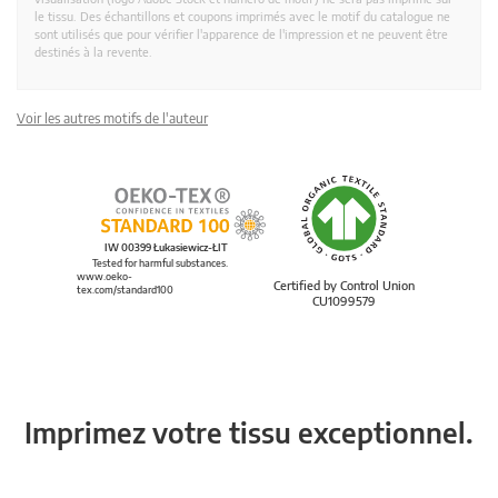
le tissu. Des échantillons et coupons imprimés avec le motif du catalogue ne
sont utilisés que pour vérifier l'apparence de l'impression et ne peuvent être
destinés à la revente.
Voir les autres motifs de l'auteur
IW 00399 Łukasiewicz-ŁIT
Tested for harmful substances.
www.oeko-
Certified by Control Union
tex.com/standard100
CU1099579
Imprimez votre tissu exceptionnel.