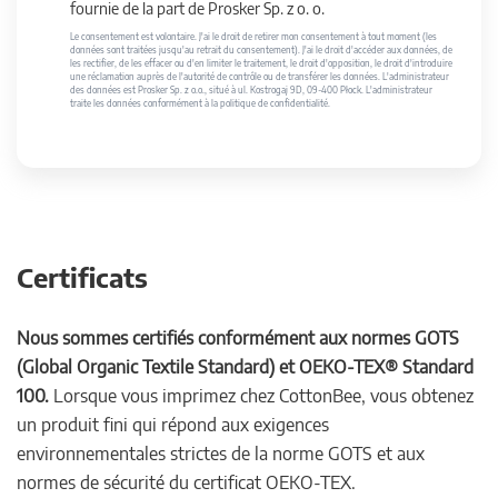
fournie de la part de Prosker Sp. z o. o.
Le consentement est volontaire. J'ai le droit de retirer mon consentement à tout moment (les
données sont traitées jusqu'au retrait du consentement). J'ai le droit d'accéder aux données, de
les rectifier, de les effacer ou d'en limiter le traitement, le droit d'opposition, le droit d'introduire
une réclamation auprès de l'autorité de contrôle ou de transférer les données. L'administrateur
des données est Prosker Sp. z o.o., situé à ul. Kostrogaj 9D, 09-400 Płock. L'administrateur
traite les données conformément à la politique de confidentialité.
Certificats
Nous sommes certifiés conformément aux normes GOTS
(Global Organic Textile Standard) et OEKO-TEX® Standard
100.
Lorsque vous imprimez chez CottonBee, vous obtenez
un produit fini qui répond aux exigences
environnementales strictes de la norme GOTS et aux
normes de sécurité du certificat OEKO-TEX.