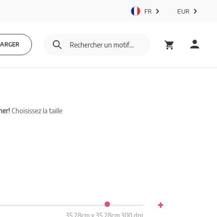
FR
EUR
HARGER
mer!
Choisissez la taille
+
35.28cm x 35.28cm 300 dpi