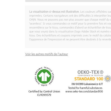
La visualisation ci-dessus est illustrative.
Les couleurs affichées su
imprimées. Certains navigateurs ont des difficultés à interpréter l
CMJN. Nous ne pouvons pas non plus assurer que chaque motif du 
'seamless'. Si vous commandez ce motif pour la première fois et vous
ressemblera sur le tissu, commandez d'abord un échantillon de tissu
que vous voyez dans la visualisation (logo Adobe Stock et numéro d
tissu. Des échantillons et coupons imprimés avec le motif du catalog
l'apparence de l'impression et ne peuvent être destinés à la revent
Voir les autres motifs de l'auteur
IW 00399 Łukasiewicz-ŁIT
Tested for harmful substances.
Certified by Control Union
www.oeko-tex.com/standard100
CU1099579