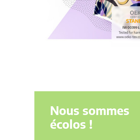
IW 00399 Ł
Tested for har
www.oeko-tex.c
Nous sommes
écolos !