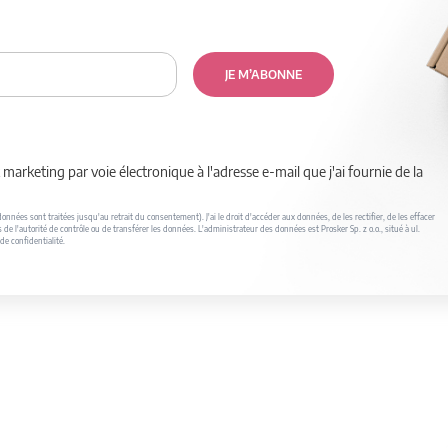
JE M’ABONNE
marketing par voie électronique à l'adresse e-mail que j'ai fournie de la
nnées sont traitées jusqu'au retrait du consentement). J'ai le droit d'accéder aux données, de les rectifier, de les effacer
s de l'autorité de contrôle ou de transférer les données. L'administrateur des données est Prosker Sp. z o.o., situé à ul.
de confidentialité.