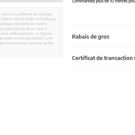
Commandez plus de 10 mètres pour 
r votre écran diffèrent des couleurs
es couleurs dans le mode colorimétrique
catalogue est répété de manière
 voulez être sûr de ce à quoi il
 avec cette impression. Le filigrane
Rabais de gros
e motif) ne sera pas imprimé sur le
ue ne sont utilisés que pour vérifier
e.
Certificat de transactio