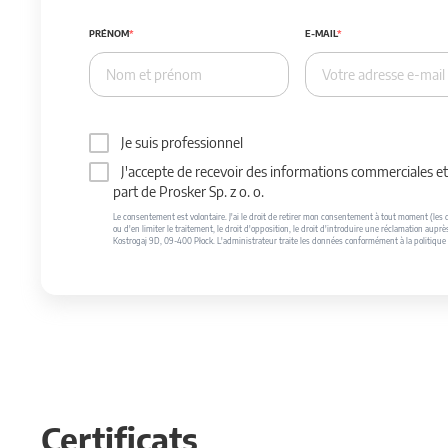
PRÉNOM
E-MAIL
Je suis professionnel
J'accepte de recevoir des informations commerciales et 
part de Prosker Sp. z o. o.
Le consentement est volontaire. J'ai le droit de retirer mon consentement à tout moment (les do
ou d'en limiter le traitement, le droit d'opposition, le droit d'introduire une réclamation auprè
Kostrogaj 9D, 09-400 Płock. L'administrateur traite les données conformément à la politique 
Certificats