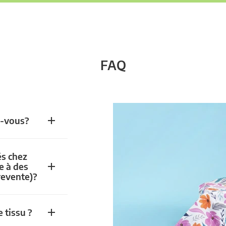
FAQ
z-vous?
és chez
e à des
revente)?
 tissu ?