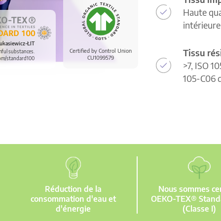
Haute qua
intérieur
ukasiewicz-ŁIT
Tissu rés
Certified by Control Union
mful substances.
CU1099579
om/standard100
>7, ISO 10
105-C06 d
Réduction de la
Nous sommes cert
consommation d'eau et
OEKO-TEX® Stand
d'énergie
(Classe I)