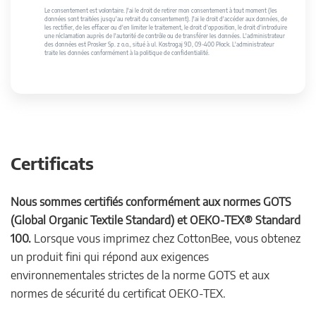
Le consentement est volontaire. J'ai le droit de retirer mon consentement à tout moment (les
données sont traitées jusqu'au retrait du consentement). J'ai le droit d'accéder aux données, de
les rectifier, de les effacer ou d'en limiter le traitement, le droit d'opposition, le droit d'introduire
une réclamation auprès de l'autorité de contrôle ou de transférer les données. L'administrateur
des données est Prosker Sp. z o.o., situé à ul. Kostrogaj 9D, 09-400 Płock. L'administrateur
traite les données conformément à la politique de confidentialité.
Certificats
Nous sommes certifiés conformément aux normes GOTS
(Global Organic Textile Standard) et OEKO-TEX® Standard
100.
Lorsque vous imprimez chez CottonBee, vous obtenez
un produit fini qui répond aux exigences
environnementales strictes de la norme GOTS et aux
normes de sécurité du certificat OEKO-TEX.