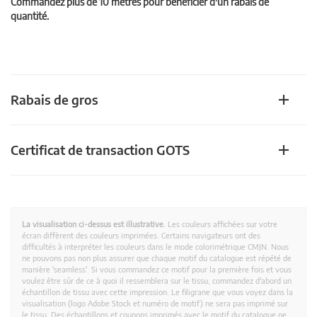
Commandez plus de 10 mètres pour bénéficier d'un rabais de
quantité.
Rabais de gros
Certificat de transaction GOTS
La visualisation ci-dessus est illustrative.
Les couleurs affichées sur votre
écran diffèrent des couleurs imprimées. Certains navigateurs ont des
difficultés à interpréter les couleurs dans le mode colorimétrique CMJN. Nous
ne pouvons pas non plus assurer que chaque motif du catalogue est répété de
manière 'seamless'. Si vous commandez ce motif pour la première fois et vous
voulez être sûr de ce à quoi il ressemblera sur le tissu, commandez d'abord un
échantillon de tissu avec cette impression. Le filigrane que vous voyez dans la
visualisation (logo Adobe Stock et numéro de motif) ne sera pas imprimé sur
le tissu. Des échantillons et coupons imprimés avec le motif du catalogue ne