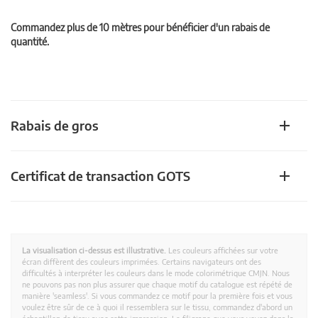
Commandez plus de 10 mètres pour bénéficier d'un rabais de
quantité.
Rabais de gros
Certificat de transaction GOTS
La visualisation ci-dessus est illustrative.
Les couleurs affichées sur votre
écran diffèrent des couleurs imprimées. Certains navigateurs ont des
difficultés à interpréter les couleurs dans le mode colorimétrique CMJN. Nous
ne pouvons pas non plus assurer que chaque motif du catalogue est répété de
manière 'seamless'. Si vous commandez ce motif pour la première fois et vous
voulez être sûr de ce à quoi il ressemblera sur le tissu, commandez d'abord un