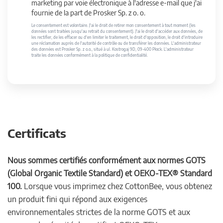
marketing par voie électronique à l'adresse e-mail que j'ai
fournie de la part de Prosker Sp. z o. o.
Le consentement est volontaire. J'ai le droit de retirer mon consentement à tout moment (les
données sont traitées jusqu'au retrait du consentement). J'ai le droit d'accéder aux données, de
les rectifier, de les effacer ou d'en limiter le traitement, le droit d'opposition, le droit d'introduire
une réclamation auprès de l'autorité de contrôle ou de transférer les données. L'administrateur
des données est Prosker Sp. z o.o., situé à ul. Kostrogaj 9D, 09-400 Płock. L'administrateur
traite les données conformément à la politique de confidentialité.
Certificats
Nous sommes certifiés conformément aux normes GOTS
(Global Organic Textile Standard) et OEKO-TEX® Standard
100.
Lorsque vous imprimez chez CottonBee, vous obtenez
un produit fini qui répond aux exigences
environnementales strictes de la norme GOTS et aux