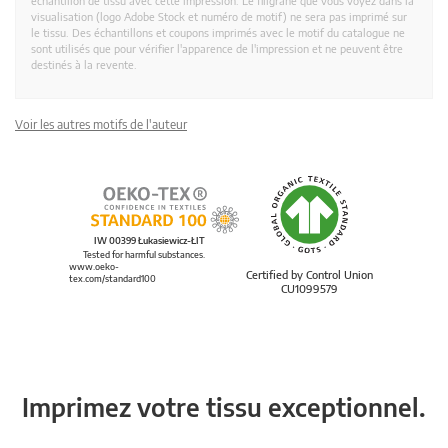
échantillon de tissu avec cette impression. Le filigrane que vous voyez dans la
visualisation (logo Adobe Stock et numéro de motif) ne sera pas imprimé sur
le tissu. Des échantillons et coupons imprimés avec le motif du catalogue ne
sont utilisés que pour vérifier l'apparence de l'impression et ne peuvent être
destinés à la revente.
Voir les autres motifs de l'auteur
IW 00399 Łukasiewicz-ŁIT
Tested for harmful substances.
www.oeko-
Certified by Control Union
tex.com/standard100
CU1099579
Imprimez votre tissu exceptionnel.