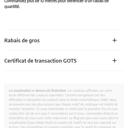
Commandez plus de 10 mètres pour bénéficier d'un rabais de
quantité.
Rabais de gros
Certificat de transaction GOTS
La visualisation ci-dessus est illustrative.
Les couleurs affichées sur votre
écran diffèrent des couleurs imprimées. Certains navigateurs ont des
difficultés à interpréter les couleurs dans le mode colorimétrique CMJN. Nous
ne pouvons pas non plus assurer que chaque motif du catalogue est répété de
manière 'seamless'. Si vous commandez ce motif pour la première fois et vous
voulez être sûr de ce à quoi il ressemblera sur le tissu, commandez d'abord un
échantillon de tissu avec cette impression. Le filigrane que vous voyez dans la
visualisation (logo Adobe Stock et numéro de motif) ne sera pas imprimé sur
le tissu. Des échantillons et coupons imprimés avec le motif du catalogue ne