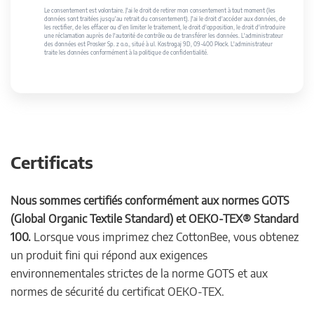
Le consentement est volontaire. J'ai le droit de retirer mon consentement à tout moment (les
données sont traitées jusqu'au retrait du consentement). J'ai le droit d'accéder aux données, de
les rectifier, de les effacer ou d'en limiter le traitement, le droit d'opposition, le droit d'introduire
une réclamation auprès de l'autorité de contrôle ou de transférer les données. L'administrateur
des données est Prosker Sp. z o.o., situé à ul. Kostrogaj 9D, 09-400 Płock. L'administrateur
traite les données conformément à la politique de confidentialité.
Certificats
Nous sommes certifiés conformément aux normes GOTS
(Global Organic Textile Standard) et OEKO-TEX® Standard
100.
Lorsque vous imprimez chez CottonBee, vous obtenez
un produit fini qui répond aux exigences
environnementales strictes de la norme GOTS et aux
normes de sécurité du certificat OEKO-TEX.