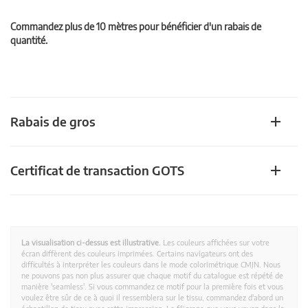
Commandez plus de 10 mètres pour bénéficier d'un rabais de
quantité.
Rabais de gros
Certificat de transaction GOTS
La visualisation ci-dessus est illustrative.
Les couleurs affichées sur votre
écran diffèrent des couleurs imprimées. Certains navigateurs ont des
difficultés à interpréter les couleurs dans le mode colorimétrique CMJN. Nous
ne pouvons pas non plus assurer que chaque motif du catalogue est répété de
manière 'seamless'. Si vous commandez ce motif pour la première fois et vous
voulez être sûr de ce à quoi il ressemblera sur le tissu, commandez d'abord un