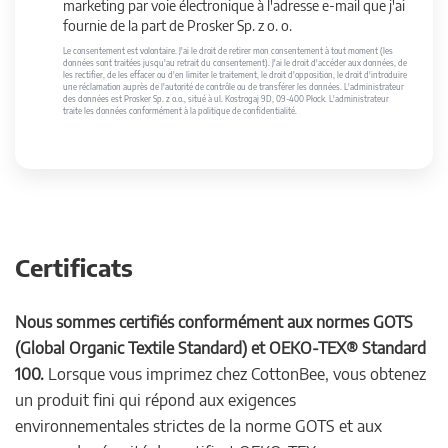
marketing par voie électronique à l'adresse e-mail que j'ai
fournie de la part de Prosker Sp. z o. o.
Le consentement est volontaire. J'ai le droit de retirer mon consentement à tout moment (les
données sont traitées jusqu'au retrait du consentement). J'ai le droit d'accéder aux données, de
les rectifier, de les effacer ou d'en limiter le traitement, le droit d'opposition, le droit d'introduire
une réclamation auprès de l'autorité de contrôle ou de transférer les données. L'administrateur
des données est Prosker Sp. z o.o., situé à ul. Kostrogaj 9D, 09-400 Płock. L'administrateur
traite les données conformément à la politique de confidentialité.
Certificats
Nous sommes certifiés conformément aux normes GOTS
(Global Organic Textile Standard) et OEKO-TEX® Standard
100.
Lorsque vous imprimez chez CottonBee, vous obtenez
un produit fini qui répond aux exigences
environnementales strictes de la norme GOTS et aux