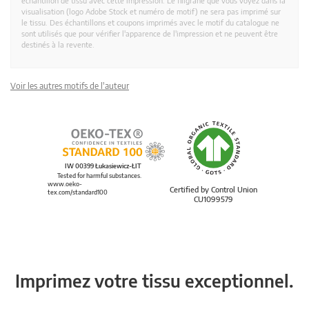
échantillon de tissu avec cette impression. Le filigrane que vous voyez dans la
visualisation (logo Adobe Stock et numéro de motif) ne sera pas imprimé sur
le tissu. Des échantillons et coupons imprimés avec le motif du catalogue ne
sont utilisés que pour vérifier l'apparence de l'impression et ne peuvent être
destinés à la revente.
Voir les autres motifs de l'auteur
IW 00399 Łukasiewicz-ŁIT
Tested for harmful substances.
www.oeko-
Certified by Control Union
tex.com/standard100
CU1099579
Imprimez votre tissu exceptionnel.