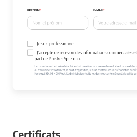
PRÉNOM
E-MAIL
Je suis professionnel
J'accepte de recevoir des informations commerciales et 
part de Prosker Sp. z o. o.
Le consentement est volontaire. J'ai le droit de retirer mon consentement à tout moment (les do
ou d'en limiter le traitement, le droit d'opposition, le droit d'introduire une réclamation auprè
Kostrogaj 9D, 09-400 Płock. L'administrateur traite les données conformément à la politique 
Certificats