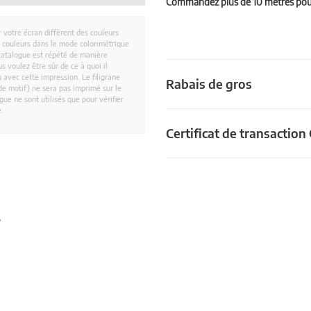
Commandez plus de 10 mètres pour 
r votre écran diffèrent des couleurs
es couleurs dans le mode colorimétrique
catalogue est répété de manière
 voulez être sûr de ce à quoi il
 avec cette impression. Le filigrane
Rabais de gros
e motif) ne sera pas imprimé sur le
ue ne sont utilisés que pour vérifier
e.
Certificat de transactio