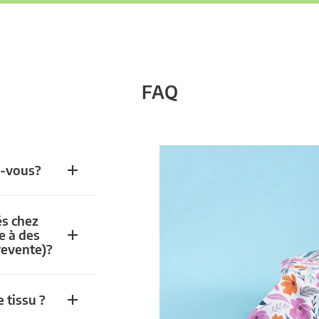
FAQ
z-vous?
és chez
e à des
revente)?
 tissu ?