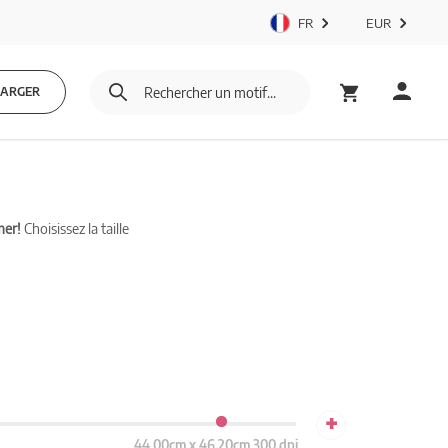
FR
EUR
HARGER
mer!
Choisissez la taille
+
44.00cm x 46.20cm 300 dpi