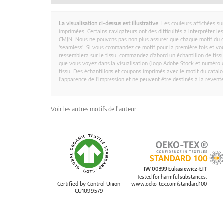
La visualisation ci-dessus est illustrative.
Les couleurs affichées su
imprimées. Certains navigateurs ont des difficultés à interpréter l
CMJN. Nous ne pouvons pas non plus assurer que chaque motif du 
'seamless'. Si vous commandez ce motif pour la première fois et vous
ressemblera sur le tissu, commandez d'abord un échantillon de tissu
que vous voyez dans la visualisation (logo Adobe Stock et numéro d
tissu. Des échantillons et coupons imprimés avec le motif du catalog
l'apparence de l'impression et ne peuvent être destinés à la revent
Voir les autres motifs de l'auteur
IW 00399 Łukasiewicz-ŁIT
Tested for harmful substances.
Certified by Control Union
www.oeko-tex.com/standard100
CU1099579