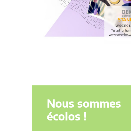
IW 00399 Ł
Tested for har
www.oeko-tex.c
Nous sommes
écolos !