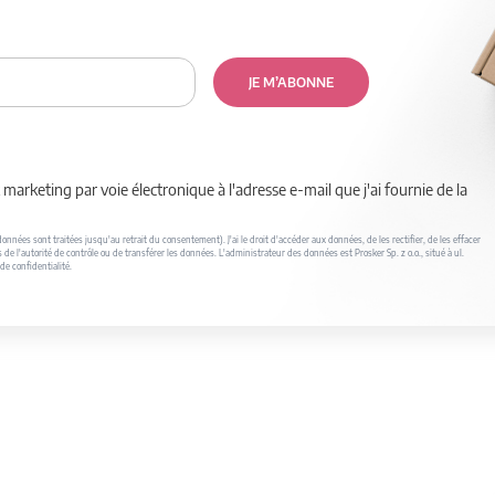
JE M’ABONNE
marketing par voie électronique à l'adresse e-mail que j'ai fournie de la
nnées sont traitées jusqu'au retrait du consentement). J'ai le droit d'accéder aux données, de les rectifier, de les effacer
s de l'autorité de contrôle ou de transférer les données. L'administrateur des données est Prosker Sp. z o.o., situé à ul.
de confidentialité.