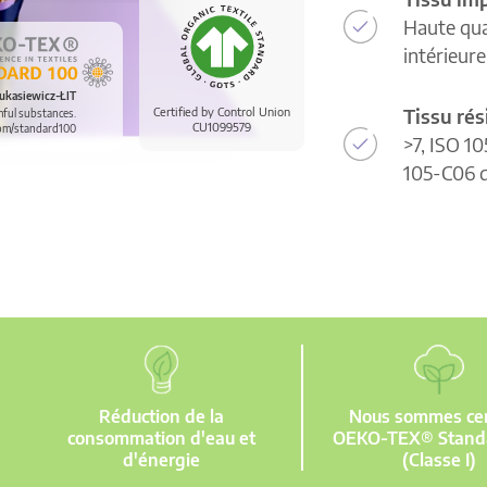
Haute qua
intérieur
ukasiewicz-ŁIT
Tissu rés
Certified by Control Union
mful substances.
CU1099579
om/standard100
>7, ISO 10
105-C06 d
Réduction de la
Nous sommes cert
consommation d'eau et
OEKO-TEX® Stand
d'énergie
(Classe I)