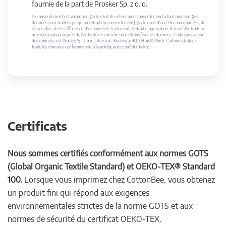
fournie de la part de Prosker Sp. z o. o.
Le consentement est volontaire. J'ai le droit de retirer mon consentement à tout moment (les
données sont traitées jusqu'au retrait du consentement). J'ai le droit d'accéder aux données, de
les rectifier, de les effacer ou d'en limiter le traitement, le droit d'opposition, le droit d'introduire
une réclamation auprès de l'autorité de contrôle ou de transférer les données. L'administrateur
des données est Prosker Sp. z o.o., situé à ul. Kostrogaj 9D, 09-400 Płock. L'administrateur
traite les données conformément à la politique de confidentialité.
Certificats
Nous sommes certifiés conformément aux normes GOTS
(Global Organic Textile Standard) et OEKO-TEX® Standard
100.
Lorsque vous imprimez chez CottonBee, vous obtenez
un produit fini qui répond aux exigences
environnementales strictes de la norme GOTS et aux
normes de sécurité du certificat OEKO-TEX.