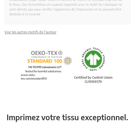
le tissu. Des échantillons et coupons imprimés avec le motif du catalogue ne
sont utilisés que pour vérifier l'apparence de l'impression et ne peuvent être
destinés à la revente.
Voir les autres motifs de l'auteur
IW 00399 Łukasiewicz-ŁIT
Tested for harmful substances.
www.oeko-
Certified by Control Union
tex.com/standard100
CU1099579
Imprimez votre tissu exceptionnel.