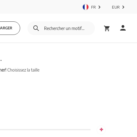
FR
EUR
HARGER
.
mer!
Choisissez la taille
+
42.33cm x 42.33cm 300 dpi