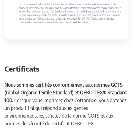
Le consentement est volontaire. J'ai le droit de retirer mon consentement à tout moment (les
données sont traitées jusqu'au retrait du consentement). J'ai le droit d'accéder aux données, de
les rectifier, de les effacer ou d'en limiter le traitement, le droit d'opposition, le droit d'introduire
une réclamation auprès de l'autorité de contrôle ou de transférer les données. L'administrateur
des données est Prosker Sp. z o.o., situé à ul. Kostrogaj 9D, 09-400 Płock. L'administrateur
traite les données conformément à la politique de confidentialité.
Certificats
Nous sommes certifiés conformément aux normes GOTS
(Global Organic Textile Standard) et OEKO-TEX® Standard
100.
Lorsque vous imprimez chez CottonBee, vous obtenez
un produit fini qui répond aux exigences
environnementales strictes de la norme GOTS et aux
normes de sécurité du certificat OEKO-TEX.