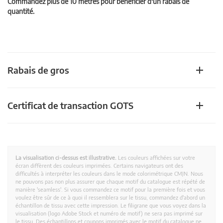
Commandez plus de 10 mètres pour bénéficier d'un rabais de
quantité.
Rabais de gros
Certificat de transaction GOTS
La visualisation ci-dessus est illustrative.
Les couleurs affichées sur votre
écran diffèrent des couleurs imprimées. Certains navigateurs ont des
difficultés à interpréter les couleurs dans le mode colorimétrique CMJN. Nous
ne pouvons pas non plus assurer que chaque motif du catalogue est répété de
manière 'seamless'. Si vous commandez ce motif pour la première fois et vous
voulez être sûr de ce à quoi il ressemblera sur le tissu, commandez d'abord un
échantillon de tissu avec cette impression. Le filigrane que vous voyez dans la
visualisation (logo Adobe Stock et numéro de motif) ne sera pas imprimé sur
le tissu. Des échantillons et coupons imprimés avec le motif du catalogue ne