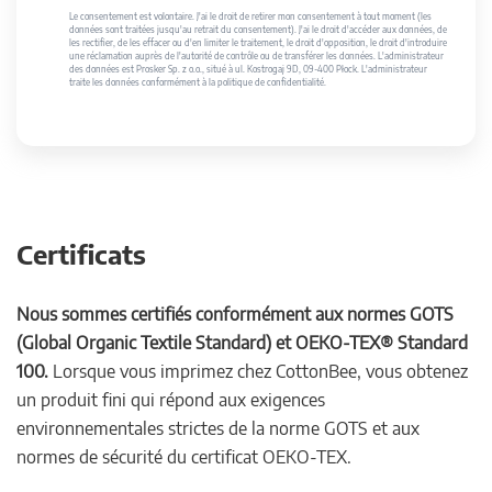
Le consentement est volontaire. J'ai le droit de retirer mon consentement à tout moment (les
données sont traitées jusqu'au retrait du consentement). J'ai le droit d'accéder aux données, de
les rectifier, de les effacer ou d'en limiter le traitement, le droit d'opposition, le droit d'introduire
une réclamation auprès de l'autorité de contrôle ou de transférer les données. L'administrateur
des données est Prosker Sp. z o.o., situé à ul. Kostrogaj 9D, 09-400 Płock. L'administrateur
traite les données conformément à la politique de confidentialité.
Certificats
Nous sommes certifiés conformément aux normes GOTS
(Global Organic Textile Standard) et OEKO-TEX® Standard
100.
Lorsque vous imprimez chez CottonBee, vous obtenez
un produit fini qui répond aux exigences
environnementales strictes de la norme GOTS et aux
normes de sécurité du certificat OEKO-TEX.