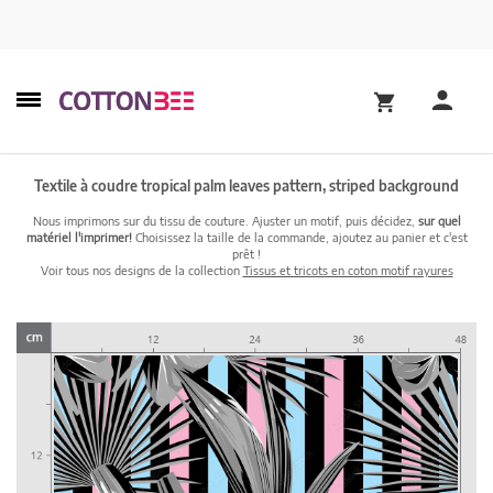
Textile à coudre tropical palm leaves pattern, striped background
Nous imprimons sur du tissu de couture. Ajuster un motif, puis décidez,
sur quel
matériel l'imprimer!
Choisissez la taille de la commande, ajoutez au panier et c'est
prêt !
Voir tous nos designs de la collection
Tissus et tricots en coton motif rayures