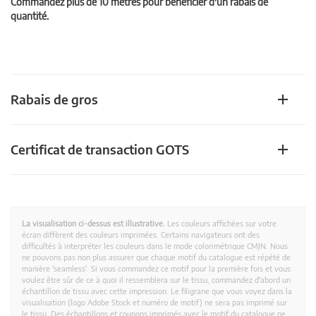
Commandez plus de 10 mètres pour bénéficier d'un rabais de
quantité.
Rabais de gros
Certificat de transaction GOTS
La visualisation ci-dessus est illustrative.
Les couleurs affichées sur votre
écran diffèrent des couleurs imprimées. Certains navigateurs ont des
difficultés à interpréter les couleurs dans le mode colorimétrique CMJN. Nous
ne pouvons pas non plus assurer que chaque motif du catalogue est répété de
manière 'seamless'. Si vous commandez ce motif pour la première fois et vous
voulez être sûr de ce à quoi il ressemblera sur le tissu, commandez d'abord un
échantillon de tissu avec cette impression. Le filigrane que vous voyez dans la
visualisation (logo Adobe Stock et numéro de motif) ne sera pas imprimé sur
le tissu. Des échantillons et coupons imprimés avec le motif du catalogue ne