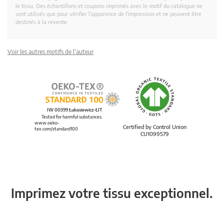
le tissu. Des échantillons et coupons imprimés avec le motif du catalogue ne
sont utilisés que pour vérifier l'apparence de l'impression et ne peuvent être
destinés à la revente.
Voir les autres motifs de l'auteur
IW 00399 Łukasiewicz-ŁIT
Tested for harmful substances.
www.oeko-
Certified by Control Union
tex.com/standard100
CU1099579
Imprimez votre tissu exceptionnel.