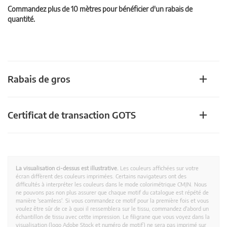
Commandez plus de 10 mètres pour bénéficier d'un rabais de
quantité.
Rabais de gros
Certificat de transaction GOTS
La visualisation ci-dessus est illustrative.
Les couleurs affichées sur votre
écran diffèrent des couleurs imprimées. Certains navigateurs ont des
difficultés à interpréter les couleurs dans le mode colorimétrique CMJN. Nous
ne pouvons pas non plus assurer que chaque motif du catalogue est répété de
manière 'seamless'. Si vous commandez ce motif pour la première fois et vous
voulez être sûr de ce à quoi il ressemblera sur le tissu, commandez d'abord un
échantillon de tissu avec cette impression. Le filigrane que vous voyez dans la
visualisation (logo Adobe Stock et numéro de motif) ne sera pas imprimé sur