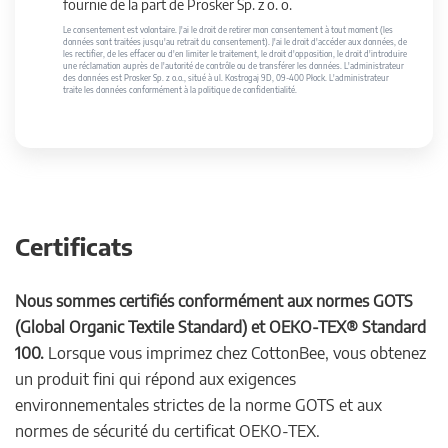
fournie de la part de Prosker Sp. z o. o.
Le consentement est volontaire. J'ai le droit de retirer mon consentement à tout moment (les
données sont traitées jusqu'au retrait du consentement). J'ai le droit d'accéder aux données, de
les rectifier, de les effacer ou d'en limiter le traitement, le droit d'opposition, le droit d'introduire
une réclamation auprès de l'autorité de contrôle ou de transférer les données. L'administrateur
des données est Prosker Sp. z o.o., situé à ul. Kostrogaj 9D, 09-400 Płock. L'administrateur
traite les données conformément à la politique de confidentialité.
Certificats
Nous sommes certifiés conformément aux normes GOTS
(Global Organic Textile Standard) et OEKO-TEX® Standard
100.
Lorsque vous imprimez chez CottonBee, vous obtenez
un produit fini qui répond aux exigences
environnementales strictes de la norme GOTS et aux
normes de sécurité du certificat OEKO-TEX.