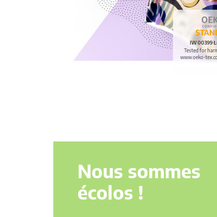
IW 00399 Ł
Tested for har
www.oeko-tex.c
Nous sommes
écolos !