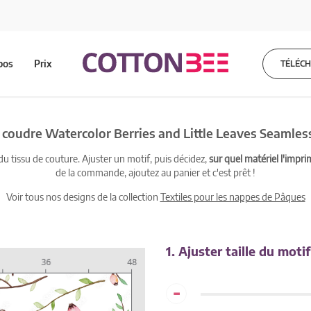
pos
Prix
TÉLÉC
à coudre Watercolor Berries and Little Leaves Seamles
 tissu de couture. Ajuster un motif, puis décidez,
sur quel matériel l'impri
de la commande, ajoutez au panier et c'est prêt !
Voir tous nos designs de la collection
Textiles pour les nappes de Pâques
1. Ajuster taille du motif
-