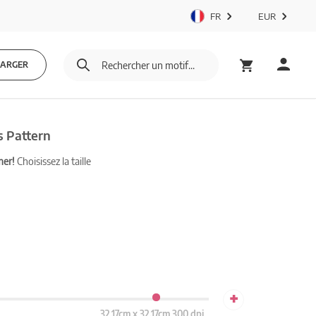
FR
EUR
HARGER
s Pattern
mer!
Choisissez la taille
+
32.17cm x 32.17cm 300 dpi