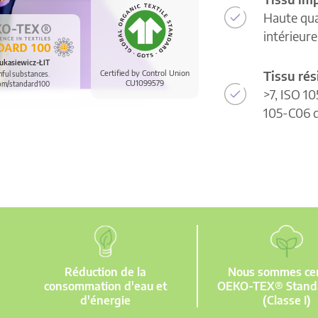
Haute qua
intérieur
ukasiewicz-ŁIT
Tissu rés
Certified by Control Union
mful substances.
CU1099579
om/standard100
>7, ISO 10
105-C06 d
Réduction de la
Nous sommes cert
consommation d'eau et
OEKO-TEX® Stand
d'énergie
(Classe I)