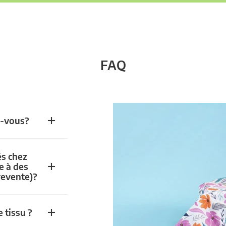
FAQ
z-vous?
és chez
e à des
revente)?
 tissu ?