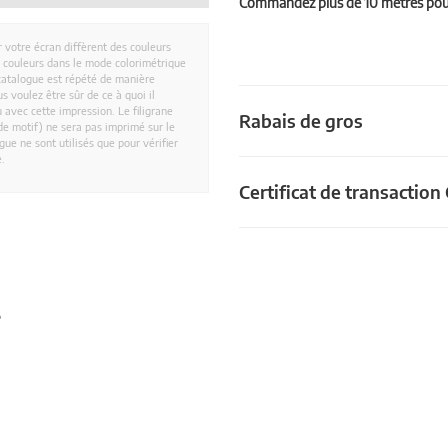
Commandez plus de 10 mètres pour 
r votre écran diffèrent des couleurs
es couleurs dans le mode colorimétrique
catalogue est répété de manière
 voulez être sûr de ce à quoi il
 avec cette impression. Le filigrane
Rabais de gros
e motif) ne sera pas imprimé sur le
ue ne sont utilisés que pour vérifier
e.
Certificat de transactio