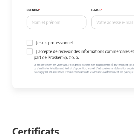
PRÉNOM
E-MAIL
Je suis professionnel
J'accepte de recevoir des informations commerciales et 
part de Prosker Sp. z o. o.
Le consentement est volontaire. J'ai le droit de retirer mon consentement à tout moment (les do
ou d'en limiter le traitement, le droit d'opposition, le droit d'introduire une réclamation auprè
Kostrogaj 9D, 09-400 Płock. L'administrateur traite les données conformément à la politique 
Certificats