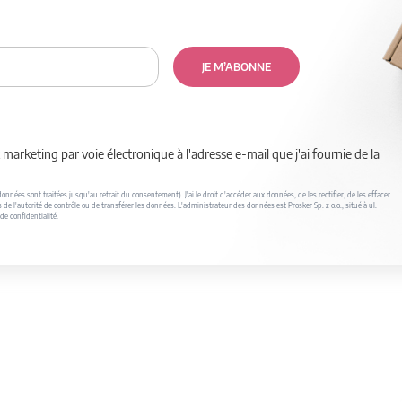
JE M’ABONNE
marketing par voie électronique à l'adresse e-mail que j'ai fournie de la
nnées sont traitées jusqu'au retrait du consentement). J'ai le droit d'accéder aux données, de les rectifier, de les effacer
s de l'autorité de contrôle ou de transférer les données. L'administrateur des données est Prosker Sp. z o.o., situé à ul.
de confidentialité.