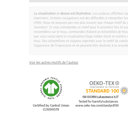
La visualisation ci-dessus est illustrative.
Les couleurs affichées su
imprimées. Certains navigateurs ont des difficultés à interpréter l
CMJN. Nous ne pouvons pas non plus assurer que chaque motif du 
'seamless'. Si vous commandez ce motif pour la première fois et vous
ressemblera sur le tissu, commandez d'abord un échantillon de tissu
que vous voyez dans la visualisation (logo Adobe Stock et numéro d
tissu. Des échantillons et coupons imprimés avec le motif du catalog
l'apparence de l'impression et ne peuvent être destinés à la revent
Voir les autres motifs de l'auteur
IW 00399 Łukasiewicz-ŁIT
Tested for harmful substances.
Certified by Control Union
www.oeko-tex.com/standard100
CU1099579