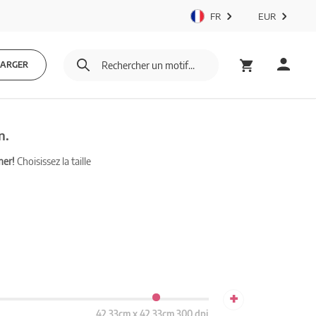
FR
EUR
HARGER
n.
mer!
Choisissez la taille
+
42.33cm x 42.33cm 300 dpi