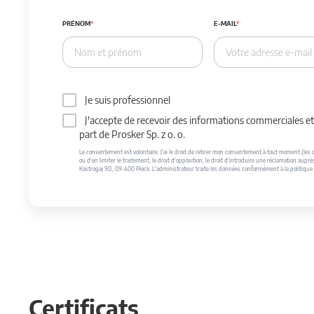
PRÉNOM
E-MAIL
Je suis professionnel
J'accepte de recevoir des informations commerciales et 
part de Prosker Sp. z o. o.
Le consentement est volontaire. J'ai le droit de retirer mon consentement à tout moment (les do
ou d'en limiter le traitement, le droit d'opposition, le droit d'introduire une réclamation auprè
Kostrogaj 9D, 09-400 Płock. L'administrateur traite les données conformément à la politique 
Certificats