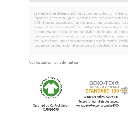
La visualisation ci-dessus est illustrative.
Les couleurs affichées su
imprimées. Certains navigateurs ont des difficultés à interpréter l
CMJN. Nous ne pouvons pas non plus assurer que chaque motif du 
'seamless'. Si vous commandez ce motif pour la première fois et vous
ressemblera sur le tissu, commandez d'abord un échantillon de tissu
que vous voyez dans la visualisation (logo Adobe Stock et numéro d
tissu. Des échantillons et coupons imprimés avec le motif du catalog
l'apparence de l'impression et ne peuvent être destinés à la revent
Voir les autres motifs de l'auteur
IW 00399 Łukasiewicz-ŁIT
Tested for harmful substances.
Certified by Control Union
www.oeko-tex.com/standard100
CU1099579