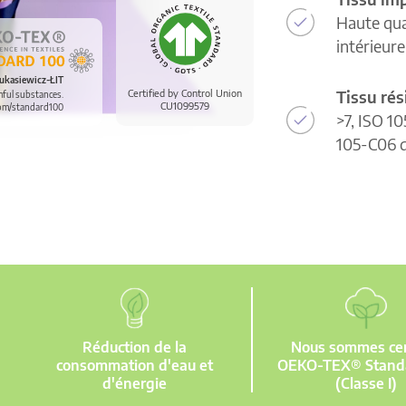
Haute qua
intérieur
ukasiewicz-ŁIT
Tissu rés
Certified by Control Union
mful substances.
CU1099579
om/standard100
>7, ISO 10
105-C06 d
Réduction de la
Nous sommes cert
consommation d'eau et
OEKO-TEX® Stand
d'énergie
(Classe I)