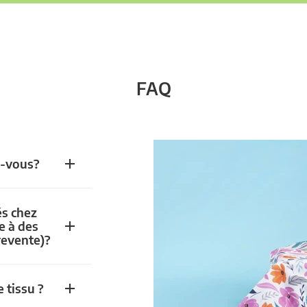
FAQ
z-vous?
és chez
e à des
revente)?
 tissu ?