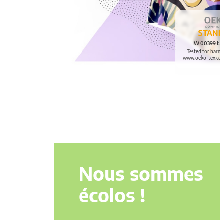
IW 00399 Ł
Tested for har
www.oeko-tex.c
Nous sommes
écolos !