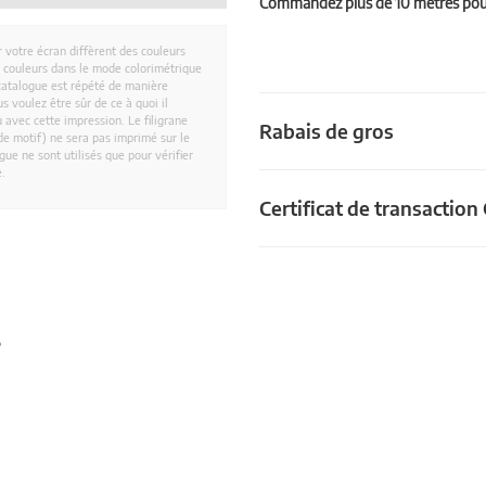
Commandez plus de 10 mètres pour 
r votre écran diffèrent des couleurs
es couleurs dans le mode colorimétrique
catalogue est répété de manière
 voulez être sûr de ce à quoi il
 avec cette impression. Le filigrane
Rabais de gros
e motif) ne sera pas imprimé sur le
ue ne sont utilisés que pour vérifier
e.
Certificat de transactio