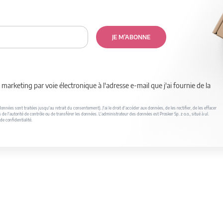
JE M’ABONNE
marketing par voie électronique à l'adresse e-mail que j'ai fournie de la
nnées sont traitées jusqu'au retrait du consentement). J'ai le droit d'accéder aux données, de les rectifier, de les effacer
s de l'autorité de contrôle ou de transférer les données. L'administrateur des données est Prosker Sp. z o.o., situé à ul.
de confidentialité.