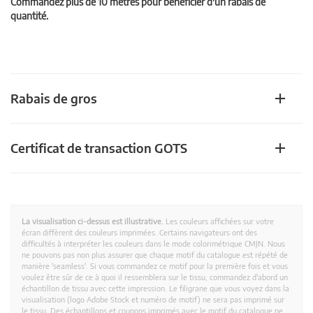
Commandez plus de 10 mètres pour bénéficier d'un rabais de
quantité.
Rabais de gros
Certificat de transaction GOTS
La visualisation ci-dessus est illustrative.
Les couleurs affichées sur votre
écran diffèrent des couleurs imprimées. Certains navigateurs ont des
difficultés à interpréter les couleurs dans le mode colorimétrique CMJN. Nous
ne pouvons pas non plus assurer que chaque motif du catalogue est répété de
manière 'seamless'. Si vous commandez ce motif pour la première fois et vous
voulez être sûr de ce à quoi il ressemblera sur le tissu, commandez d'abord un
échantillon de tissu avec cette impression. Le filigrane que vous voyez dans la
visualisation (logo Adobe Stock et numéro de motif) ne sera pas imprimé sur
le tissu. Des échantillons et coupons imprimés avec le motif du catalogue ne