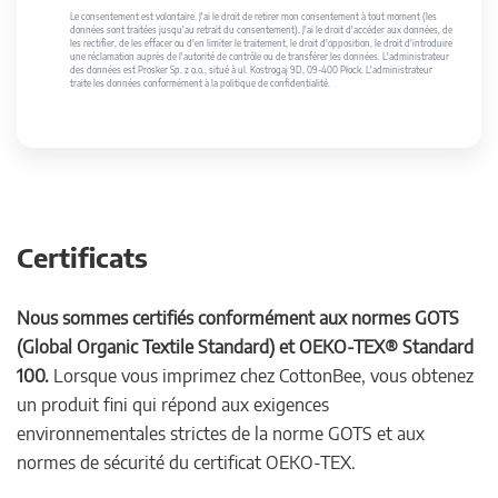
Le consentement est volontaire. J'ai le droit de retirer mon consentement à tout moment (les
données sont traitées jusqu'au retrait du consentement). J'ai le droit d'accéder aux données, de
les rectifier, de les effacer ou d'en limiter le traitement, le droit d'opposition, le droit d'introduire
une réclamation auprès de l'autorité de contrôle ou de transférer les données. L'administrateur
des données est Prosker Sp. z o.o., situé à ul. Kostrogaj 9D, 09-400 Płock. L'administrateur
traite les données conformément à la politique de confidentialité.
Certificats
Nous sommes certifiés conformément aux normes GOTS
(Global Organic Textile Standard) et OEKO-TEX® Standard
100.
Lorsque vous imprimez chez CottonBee, vous obtenez
un produit fini qui répond aux exigences
environnementales strictes de la norme GOTS et aux
normes de sécurité du certificat OEKO-TEX.