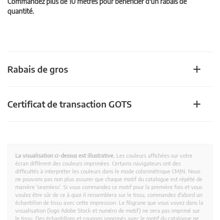
Commandez plus de 10 mètres pour bénéficier d'un rabais de
quantité.
Rabais de gros
Certificat de transaction GOTS
La visualisation ci-dessus est illustrative.
Les couleurs affichées sur votre
écran diffèrent des couleurs imprimées. Certains navigateurs ont des
difficultés à interpréter les couleurs dans le mode colorimétrique CMJN. Nous
ne pouvons pas non plus assurer que chaque motif du catalogue est répété de
manière 'seamless'. Si vous commandez ce motif pour la première fois et vous
voulez être sûr de ce à quoi il ressemblera sur le tissu, commandez d'abord un
échantillon de tissu avec cette impression. Le filigrane que vous voyez dans la
visualisation (logo Adobe Stock et numéro de motif) ne sera pas imprimé sur
le tissu. Des échantillons et coupons imprimés avec le motif du catalogue ne