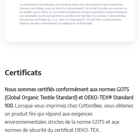
Le consentement est volontaire. J'ai le droit de retirer mon consentement à tout moment (les
données sont traitées jusqu'au retrait du consentement). J'ai le droit d'accéder aux données, de
les rectifier, de les effacer ou d'en limiter le traitement, le droit d'opposition, le droit d'introduire
une réclamation auprès de l'autorité de contrôle ou de transférer les données. L'administrateur
des données est Prosker Sp. z o.o., situé à ul. Kostrogaj 9D, 09-400 Płock. L'administrateur
traite les données conformément à la politique de confidentialité.
Certificats
Nous sommes certifiés conformément aux normes GOTS
(Global Organic Textile Standard) et OEKO-TEX® Standard
100.
Lorsque vous imprimez chez CottonBee, vous obtenez
un produit fini qui répond aux exigences
environnementales strictes de la norme GOTS et aux
normes de sécurité du certificat OEKO-TEX.