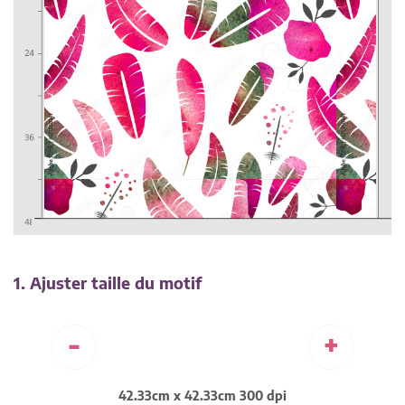
1. Ajuster taille du motif
-
+
42.33cm x 42.33cm 300 dpi