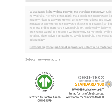
Wizualizacja którą widzisz powyżej ma charakter poglądowy.
Kolo
na wydruku. Niektóre przeglądarki mają problem z interpretacją k
możemy również zagwarantować, że każdy wzór z katalogu powtarz
zamawiasz ten wzór po raz pierwszy i chcesz mieć pewność jak bę
najpierw próbkę materiału z tym nadrukiem. Znak wodny, który wid
oraz numer wzoru) nie zostanie wydrukowany na materiale. Próbk
katalogu służą jedynie sprawdzeniu wyglądu nadruku i nie mogą by
odsprzedaży.
Dowiedz się więcej na temat reprodukcji kolorów na materiale
Zobacz inne wzory autora
IW 00399 Łukasiewicz-ŁIT
Tested for harmful substances.
Certified by Control Union
www.oeko-tex.com/standard100
CU1099579