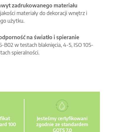
hwyt zadrukowanego materiału
jakości materiały do dekoracji wnętrz i
go użytku.
odporność na światło i spieranie
05-B02 w testach blaknięcia, 4-5, ISO 105-
tach spieralności.
fikat
Jesteśmy certyfikowani
ard 100
zgodnie ze standardem
GOTS 7.0