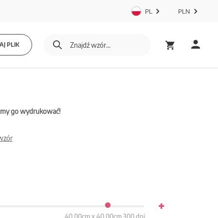
PL
PLN
J PLIK
mamy go wydrukować!
 wzór
+
40.00cm x 40.00cm 300 dpi