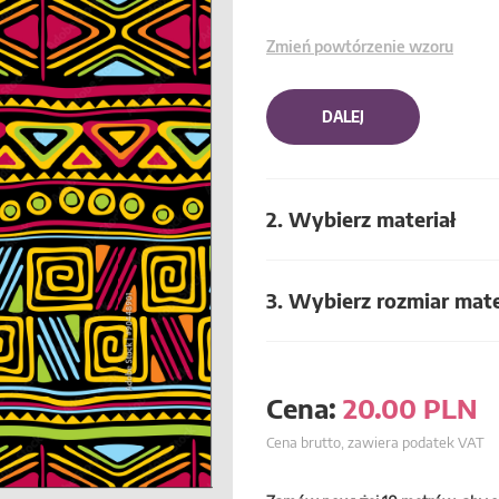
Zmień powtórzenie wzoru
DALEJ
2. Wybierz materiał
3. Wybierz rozmiar mate
Cena:
20.00
PLN
Cena brutto, zawiera podatek VAT