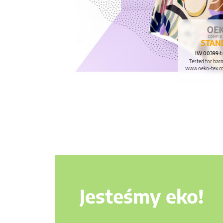
IW 00399 Ł
Tested for har
www.oeko-tex.c
Jesteśmy eko!