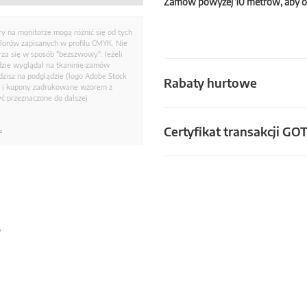
Zamów powyżej 10 metrów, aby o
ry na monitorze mogą różnić się od tych
olorów zapisanych w profilu CMYK. Nie
a się w sposób "bezszwowy". Jeżeli
dzie wyglądał na tkaninie zamów
zisz na podglądzie (logo Adobe Stock
Rabaty hurtowe
i i kupony zadrukowane wzorem z
ć przeznaczone do dalszej
Certyfikat transakcji GO
.