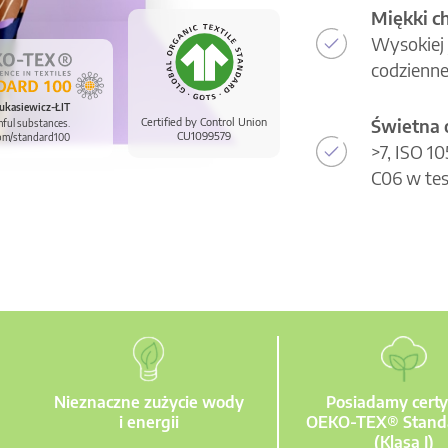
Miękki c
Wysokiej 
codzienne
ukasiewicz-ŁIT
Świetna 
Certified by Control Union
mful substances.
CU1099579
om/standard100
>7, ISO 1
C06 w tes
Nieznaczne zużycie wody
Posiadamy certy
i energii
OEKO-TEX® Stand
(Klasa I)