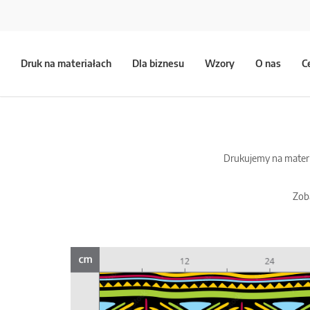
Druk na materiałach
Dla biznesu
Wzory
O nas
C
Drukujemy na materia
Zoba