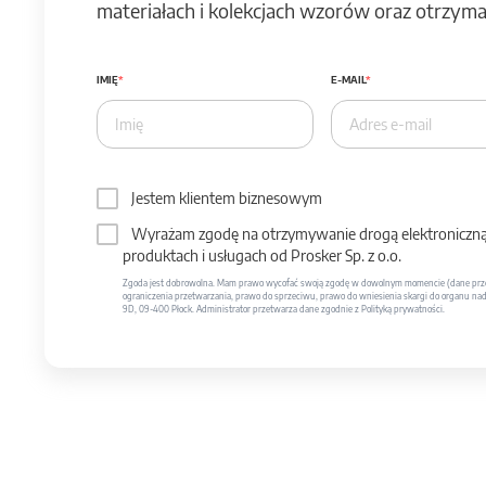
materiałach i kolekcjach wzorów oraz otrzymas
IMIĘ
E-MAIL
Jestem klientem biznesowym
Wyrażam zgodę na otrzymywanie drogą elektroniczną 
produktach i usługach od Prosker Sp. z o.o.
Zgoda jest dobrowolna. Mam prawo wycofać swoją zgodę w dowolnym momencie (dane prze
ograniczenia przetwarzania, prawo do sprzeciwu, prawo do wniesienia skargi do organu nadzo
9D, 09-400 Płock. Administrator przetwarza dane zgodnie z Polityką prywatności.