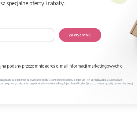
z specjalne oferty i rabaty.
ZAPISZ MNIE
na podany przeze mnie adres e-mail informacji marketingowych o
twarzane są do momentu wycofania zgody). Mam prawo dostępu do danych, ich sprostowania, usunięcia lub
rczego lub przekazania danych. Administratorem danych jest firma Prosker Sp. z o.o., mieszcząca się przy ul. Kostrogaj