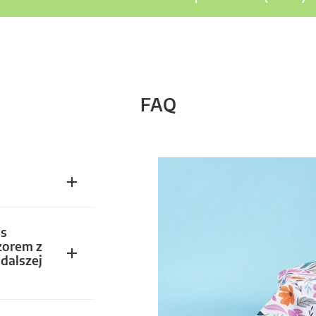
FAQ
s
zorem z
dalszej