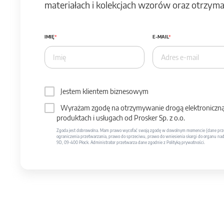
materiałach i kolekcjach wzorów oraz otrzymas
IMIĘ
E-MAIL
Jestem klientem biznesowym
Wyrażam zgodę na otrzymywanie drogą elektroniczną 
produktach i usługach od Prosker Sp. z o.o.
Zgoda jest dobrowolna. Mam prawo wycofać swoją zgodę w dowolnym momencie (dane prze
ograniczenia przetwarzania, prawo do sprzeciwu, prawo do wniesienia skargi do organu nadzo
9D, 09-400 Płock. Administrator przetwarza dane zgodnie z Polityką prywatności.