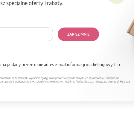
z specjalne oferty i rabaty.
ZAPISZ MNIE
na podany przeze mnie adres e-mail informacji marketingowych o
twarzane są do momentu wycofania zgody). Mam prawo dostępu do danych, ich sprostowania, usunięcia lub
rczego lub przekazania danych. Administratorem danych jest firma Prosker Sp. z o.o., mieszcząca się przy ul. Kostrogaj