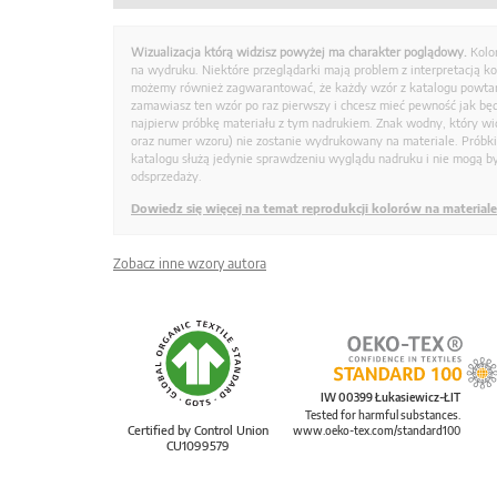
Wizualizacja którą widzisz powyżej ma charakter poglądowy.
Kolo
na wydruku. Niektóre przeglądarki mają problem z interpretacją k
możemy również zagwarantować, że każdy wzór z katalogu powtarz
zamawiasz ten wzór po raz pierwszy i chcesz mieć pewność jak bę
najpierw próbkę materiału z tym nadrukiem. Znak wodny, który wid
oraz numer wzoru) nie zostanie wydrukowany na materiale. Próbk
katalogu służą jedynie sprawdzeniu wyglądu nadruku i nie mogą by
odsprzedaży.
Dowiedz się więcej na temat reprodukcji kolorów na materiale
Zobacz inne wzory autora
IW 00399 Łukasiewicz-ŁIT
Tested for harmful substances.
Certified by Control Union
www.oeko-tex.com/standard100
CU1099579