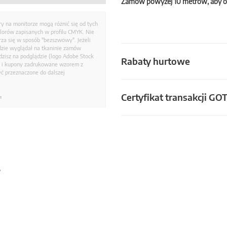
Zamów powyżej 10 metrów, aby o
ry na monitorze mogą różnić się od tych
olorów zapisanych w profilu CMYK. Nie
a się w sposób "bezszwowy". Jeżeli
dzie wyglądał na tkaninie zamów
zisz na podglądzie (logo Adobe Stock
Rabaty hurtowe
i i kupony zadrukowane wzorem z
ć przeznaczone do dalszej
Certyfikat transakcji GO
.