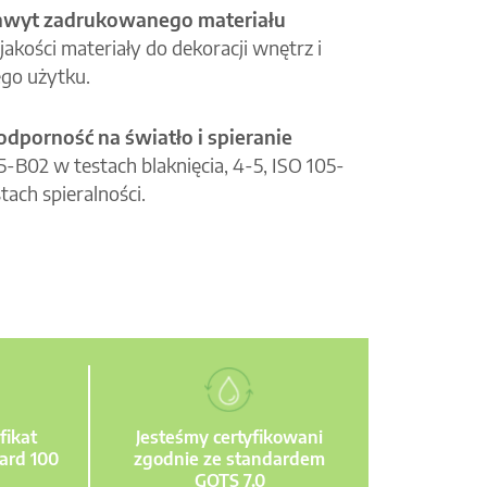
hwyt zadrukowanego materiału
jakości materiały do dekoracji wnętrz i
go użytku.
odporność na światło i spieranie
05-B02 w testach blaknięcia, 4-5, ISO 105-
tach spieralności.
fikat
Jesteśmy certyfikowani
ard 100
zgodnie ze standardem
GOTS 7.0