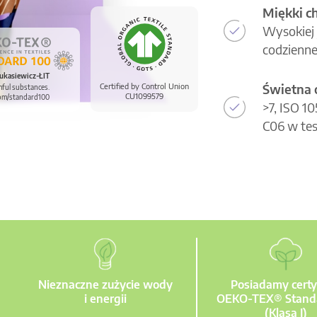
Miękki c
Wysokiej 
codzienne
ukasiewicz-ŁIT
Świetna 
Certified by Control Union
mful substances.
CU1099579
om/standard100
>7, ISO 1
C06 w tes
Nieznaczne zużycie wody
Posiadamy certy
i energii
OEKO-TEX® Stand
(Klasa I)