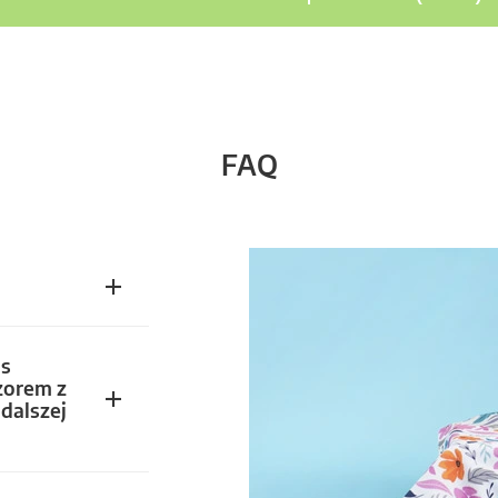
FAQ
s
zorem z
dalszej