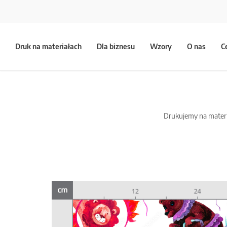
Druk na materiałach
Dla biznesu
Wzory
O nas
C
Drukujemy na materia