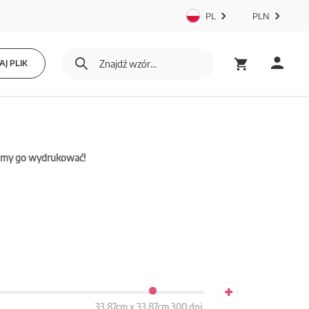
PL
PLN
J PLIK
mamy go wydrukować!
+
33.87cm x 33.87cm 300 dpi