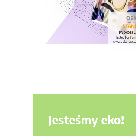
IW 00399 Ł
Tested for har
www.oeko-tex.c
Jesteśmy eko!