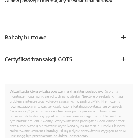
Zamów powyżej 10 metrów, aby otrzymać rabat hurtowy.
Rabaty hurtowe
Certyfikat transakcji GOTS
Wizualizacja którą widzisz powyżej ma charakter poglądowy.
Kolory na
monitorze mogą różnić się od tych na wydruku. Niektóre przeglądarki mają
problem z interpretacją kolorów zapisanych w profilu CMYK. Nie możemy
również zagwarantować, że każdy wzór z katalogu powtarza się w sposób
"bezszwowy". Jeżeli zamawiasz ten wzór po raz pierwszy i chcesz mieć
pewność jak będzie wyglądał na tkaninie zamów najpierw próbkę materiału z
tym nadrukiem. Znak wodny, który widzisz na podglądzie (logo Adobe Stock
oraz numer wzoru) nie zostanie wydrukowany na materiale. Próbki i kupony
zadrukowane wzorem z katalogu służą jedynie sprawdzeniu wyglądu nadruku
i nie mogą być przeznaczone do dalszej odsprzedaży.