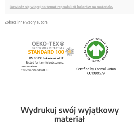
Dowiedz się więcej na temat reprodukcji kolorów na materiale.
Zobacz inne wzory autora
IW 00399 Łukasiewicz-ŁIT
Tested for harmful substances.
www.oeko-
Certified by Control Union
tex.com/standard100
CU1099579
Wydrukuj swój wyjątkowy
materiał