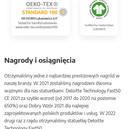
IW 00399 Łukasiewicz-ŁIT
Tested for harmful substances.
Certified by Control Union
www.oeko-tex.com/standard100
CU1099579
Nagrody i osiągnięcia
Otrzymaliśmy jedne z najbardziej prestiżowych nagród w
naszej branży. W 2021 zostaliśmy nagrodzeni dwoma
ważnymi dla nas statuetkami: Deloitte Technology Fast50
CE 2021 za szybki wzrost (od 2017 do 2020 na poziomie
650%) oraz Dobry Wzór 2021 dla najlepiej
zaprojektowanych polskich produktów i usług. W 2022
drugi raz z rzędu otrzymaliśmy statuetkę Deloitte
Technology Fast50.