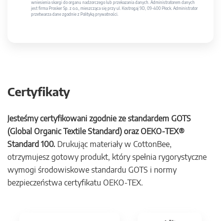
wniesienia skargi do organu nadzorczego lub przekazania danych. Administratorem danych
jest firma Prosker Sp. z o.o., mieszcząca się przy ul. Kostrogaj 9D, 09-400 Płock. Administrator
przetwarza dane zgodnie z Polityką prywatności.
Certyfikaty
Jesteśmy certyfikowani zgodnie ze standardem GOTS
(Global Organic Textile Standard) oraz OEKO-TEX®
Standard 100.
Drukując materiały w CottonBee,
otrzymujesz gotowy produkt, który spełnia rygorystyczne
wymogi środowiskowe standardu GOTS i normy
bezpieczeństwa certyfikatu OEKO-TEX.