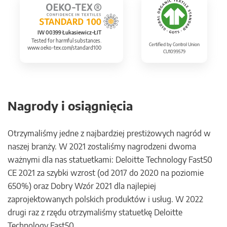
IW 00399 Łukasiewicz-ŁIT
Tested for harmful substances.
Certified by Control Union
www.oeko-tex.com/standard100
CU1099579
Nagrody i osiągnięcia
Otrzymaliśmy jedne z najbardziej prestiżowych nagród w
naszej branży. W 2021 zostaliśmy nagrodzeni dwoma
ważnymi dla nas statuetkami: Deloitte Technology Fast50
CE 2021 za szybki wzrost (od 2017 do 2020 na poziomie
650%) oraz Dobry Wzór 2021 dla najlepiej
zaprojektowanych polskich produktów i usług. W 2022
drugi raz z rzędu otrzymaliśmy statuetkę Deloitte
Technology Fast50.