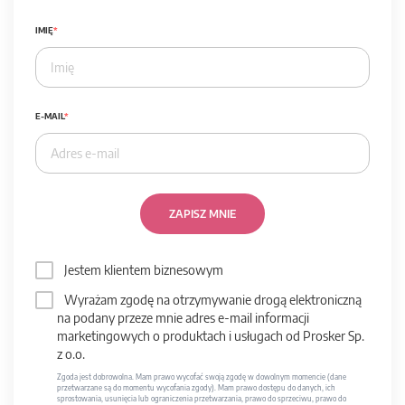
IMIĘ
E-MAIL
ZAPISZ MNIE
Jestem klientem biznesowym
Wyrażam zgodę na otrzymywanie drogą elektroniczną
na podany przeze mnie adres e-mail informacji
marketingowych o produktach i usługach od Prosker Sp.
z o.o.
Zgoda jest dobrowolna. Mam prawo wycofać swoją zgodę w dowolnym momencie (dane
przetwarzane są do momentu wycofania zgody). Mam prawo dostępu do danych, ich
sprostowania, usunięcia lub ograniczenia przetwarzania, prawo do sprzeciwu, prawo do