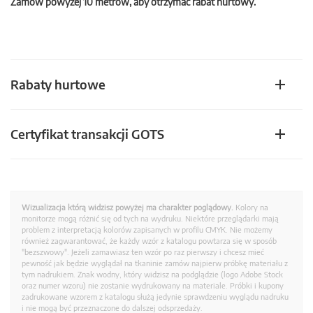
Zamów powyżej 10 metrów, aby otrzymać rabat hurtowy.
Rabaty hurtowe
Certyfikat transakcji GOTS
Wizualizacja którą widzisz powyżej ma charakter poglądowy.
Kolory na
monitorze mogą różnić się od tych na wydruku. Niektóre przeglądarki mają
problem z interpretacją kolorów zapisanych w profilu CMYK. Nie możemy
również zagwarantować, że każdy wzór z katalogu powtarza się w sposób
"bezszwowy". Jeżeli zamawiasz ten wzór po raz pierwszy i chcesz mieć
pewność jak będzie wyglądał na tkaninie zamów najpierw próbkę materiału z
tym nadrukiem. Znak wodny, który widzisz na podglądzie (logo Adobe Stock
oraz numer wzoru) nie zostanie wydrukowany na materiale. Próbki i kupony
zadrukowane wzorem z katalogu służą jedynie sprawdzeniu wyglądu nadruku
i nie mogą być przeznaczone do dalszej odsprzedaży.