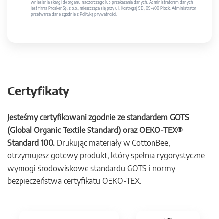
wniesienia skargi do organu nadzorczego lub przekazania danych. Administratorem danych
jest firma Prosker Sp. z o.o., mieszcząca się przy ul. Kostrogaj 9D, 09-400 Płock. Administrator
przetwarza dane zgodnie z Polityką prywatności.
Certyfikaty
Jesteśmy certyfikowani zgodnie ze standardem GOTS
(Global Organic Textile Standard) oraz OEKO-TEX®
Standard 100.
Drukując materiały w CottonBee,
otrzymujesz gotowy produkt, który spełnia rygorystyczne
wymogi środowiskowe standardu GOTS i normy
bezpieczeństwa certyfikatu OEKO-TEX.