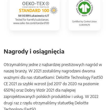
IW 00399 Łukasiewicz-ŁIT
Tested for harmful substances.
Certified by Control Union
www.oeko-tex.com/standard100
CU1099579
Nagrody i osiągnięcia
Otrzymaliśmy jedne z najbardziej prestiżowych nagród w
naszej branży. W 2021 zostaliśmy nagrodzeni dwoma
ważnymi dla nas statuetkami: Deloitte Technology Fast50
CE 2021 za szybki wzrost (od 2017 do 2020 na poziomie
650%) oraz Dobry Wzór 2021 dla najlepiej
zaprojektowanych polskich produktów i usług. W 2022
drugi raz z rzędu otrzymaliśmy statuetkę Deloitte
Technology Fast50.