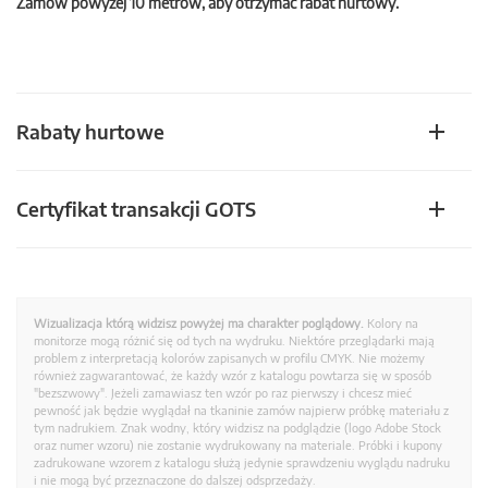
Zamów powyżej 10 metrów, aby otrzymać rabat hurtowy.
Rabaty hurtowe
Certyfikat transakcji GOTS
Wizualizacja którą widzisz powyżej ma charakter poglądowy.
Kolory na
monitorze mogą różnić się od tych na wydruku. Niektóre przeglądarki mają
problem z interpretacją kolorów zapisanych w profilu CMYK. Nie możemy
również zagwarantować, że każdy wzór z katalogu powtarza się w sposób
"bezszwowy". Jeżeli zamawiasz ten wzór po raz pierwszy i chcesz mieć
pewność jak będzie wyglądał na tkaninie zamów najpierw próbkę materiału z
tym nadrukiem. Znak wodny, który widzisz na podglądzie (logo Adobe Stock
oraz numer wzoru) nie zostanie wydrukowany na materiale. Próbki i kupony
zadrukowane wzorem z katalogu służą jedynie sprawdzeniu wyglądu nadruku
i nie mogą być przeznaczone do dalszej odsprzedaży.