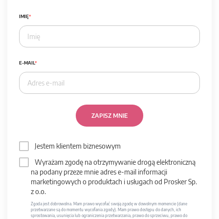
IMIĘ
E-MAIL
ZAPISZ MNIE
Jestem klientem biznesowym
Wyrażam zgodę na otrzymywanie drogą elektroniczną
na podany przeze mnie adres e-mail informacji
marketingowych o produktach i usługach od Prosker Sp.
z o.o.
Zgoda jest dobrowolna. Mam prawo wycofać swoją zgodę w dowolnym momencie (dane
przetwarzane są do momentu wycofania zgody). Mam prawo dostępu do danych, ich
sprostowania, usunięcia lub ograniczenia przetwarzania, prawo do sprzeciwu, prawo do