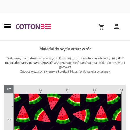
Materiał do szycia arbuz wzór
Drukujemy na materiałach do szycia. Dopasuj wzór, a następnie zdecyduj,
na jakim
materiale mamy go wydrukować!
Wybierz wielkość zamówienia, dodaj do koszyka i
gotowe!
Zobacz wszystkie wzory z kolekcji
Materiał do szycia w arbuzy