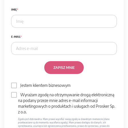
IMIĘ
E-MAIL
ZAPISZ MNIE
Jestem klientem biznesowym
Wyrażam zgodę na otrzymywanie drogą elektroniczną
na podany przeze mnie adres e-mail informacji
marketingowych o produktach i usługach od Prosker Sp.
z o.o.
Zgoda jest dobrowolna. Mam prawo wycofać swoją zgodę w dowolnym momencie (dane
przetwarzane są do momentu wycofania zgody). Mam prawo dostępu do danych, ich
sprostowania, usunięcia lub ograniczenia przetwarzania, prawo do sprzeciwu, prawo do