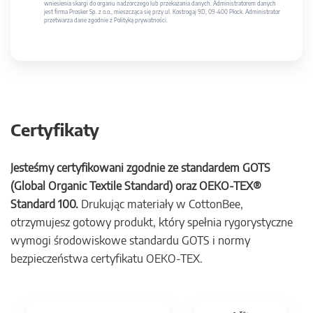
wniesienia skargi do organu nadzorczego lub przekazania danych. Administratorem danych
jest firma Prosker Sp. z o.o., mieszcząca się przy ul. Kostrogaj 9D, 09-400 Płock. Administrator
przetwarza dane zgodnie z Polityką prywatności.
Certyfikaty
Jesteśmy certyfikowani zgodnie ze standardem GOTS
(Global Organic Textile Standard) oraz OEKO-TEX®
Standard 100.
Drukując materiały w CottonBee,
otrzymujesz gotowy produkt, który spełnia rygorystyczne
wymogi środowiskowe standardu GOTS i normy
bezpieczeństwa certyfikatu OEKO-TEX.