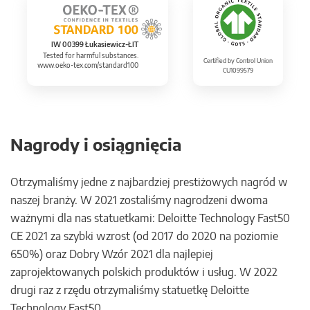
IW 00399 Łukasiewicz-ŁIT
Tested for harmful substances.
Certified by Control Union
www.oeko-tex.com/standard100
CU1099579
Nagrody i osiągnięcia
Otrzymaliśmy jedne z najbardziej prestiżowych nagród w
naszej branży. W 2021 zostaliśmy nagrodzeni dwoma
ważnymi dla nas statuetkami: Deloitte Technology Fast50
CE 2021 za szybki wzrost (od 2017 do 2020 na poziomie
650%) oraz Dobry Wzór 2021 dla najlepiej
zaprojektowanych polskich produktów i usług. W 2022
drugi raz z rzędu otrzymaliśmy statuetkę Deloitte
Technology Fast50.