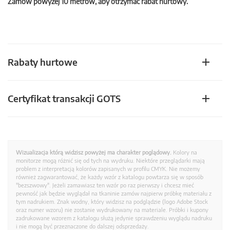
Zamów powyżej 10 metrów, aby otrzymać rabat hurtowy.
Rabaty hurtowe
Certyfikat transakcji GOTS
Wizualizacja którą widzisz powyżej ma charakter poglądowy.
Kolory na
monitorze mogą różnić się od tych na wydruku. Niektóre przeglądarki mają
problem z interpretacją kolorów zapisanych w profilu CMYK. Nie możemy
również zagwarantować, że każdy wzór z katalogu powtarza się w sposób
"bezszwowy". Jeżeli zamawiasz ten wzór po raz pierwszy i chcesz mieć
pewność jak będzie wyglądał na tkaninie zamów najpierw próbkę materiału z
tym nadrukiem. Znak wodny, który widzisz na podglądzie (logo Adobe Stock
oraz numer wzoru) nie zostanie wydrukowany na materiale. Próbki i kupony
zadrukowane wzorem z katalogu służą jedynie sprawdzeniu wyglądu nadruku
i nie mogą być przeznaczone do dalszej odsprzedaży.