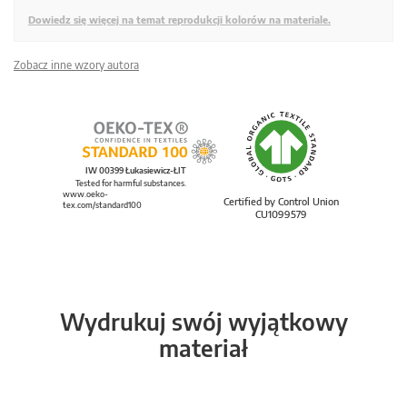
Dowiedz się więcej na temat reprodukcji kolorów na materiale.
Zobacz inne wzory autora
IW 00399 Łukasiewicz-ŁIT
Tested for harmful substances.
www.oeko-
Certified by Control Union
tex.com/standard100
CU1099579
Wydrukuj swój wyjątkowy
materiał