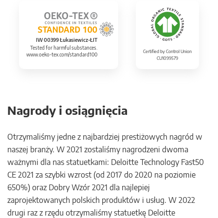
IW 00399 Łukasiewicz-ŁIT
Tested for harmful substances.
Certified by Control Union
www.oeko-tex.com/standard100
CU1099579
Nagrody i osiągnięcia
Otrzymaliśmy jedne z najbardziej prestiżowych nagród w
naszej branży. W 2021 zostaliśmy nagrodzeni dwoma
ważnymi dla nas statuetkami: Deloitte Technology Fast50
CE 2021 za szybki wzrost (od 2017 do 2020 na poziomie
650%) oraz Dobry Wzór 2021 dla najlepiej
zaprojektowanych polskich produktów i usług. W 2022
drugi raz z rzędu otrzymaliśmy statuetkę Deloitte