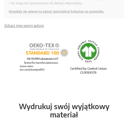
i nie mogą być przeznaczone do dalszej odsprzedaży.
Dowiedz się więcej na temat reprodukcji kolorów na materiale.
Zobacz inne wzory autora
IW 00399 Łukasiewicz-ŁIT
Tested for harmful substances.
www.oeko-
Certified by Control Union
tex.com/standard100
CU1099579
Wydrukuj swój wyjątkowy
materiał