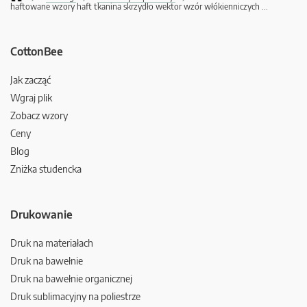
haftowane wzory haft tkanina skrzydło wektor wzór włókienniczych
...
CottonBee
Jak zacząć
Wgraj plik
Zobacz wzory
Ceny
Blog
Zniżka studencka
Drukowanie
Druk na materiałach
Druk na bawełnie
Druk na bawełnie organicznej
Druk sublimacyjny na poliestrze