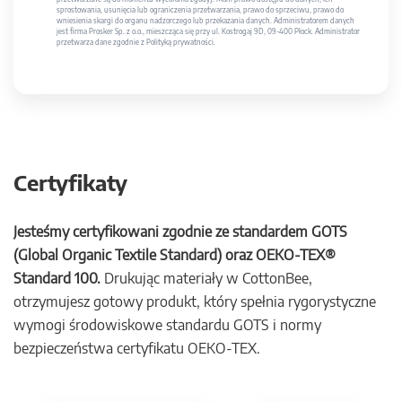
sprostowania, usunięcia lub ograniczenia przetwarzania, prawo do sprzeciwu, prawo do
wniesienia skargi do organu nadzorczego lub przekazania danych. Administratorem danych
jest firma Prosker Sp. z o.o., mieszcząca się przy ul. Kostrogaj 9D, 09-400 Płock. Administrator
przetwarza dane zgodnie z Polityką prywatności.
Certyfikaty
Jesteśmy certyfikowani zgodnie ze standardem GOTS
(Global Organic Textile Standard) oraz OEKO-TEX®
Standard 100.
Drukując materiały w CottonBee,
otrzymujesz gotowy produkt, który spełnia rygorystyczne
wymogi środowiskowe standardu GOTS i normy
bezpieczeństwa certyfikatu OEKO-TEX.