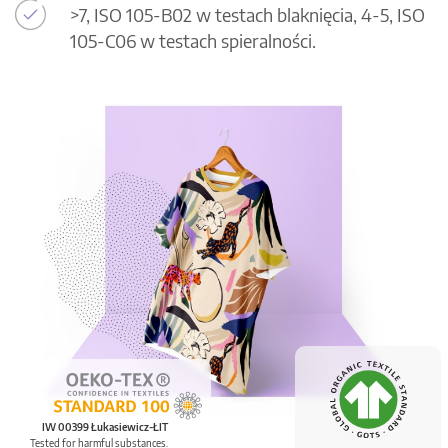
>7, ISO 105-B02 w testach blaknięcia, 4-5, ISO
105-C06 w testach spieralności.
IW 00399 Łukasiewicz-ŁIT
Tested for harmful substances.