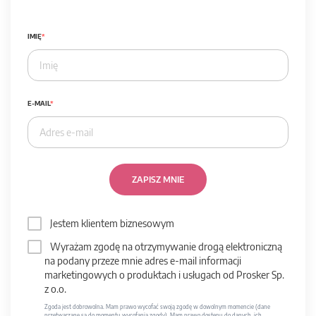
IMIĘ
E-MAIL
ZAPISZ MNIE
Jestem klientem biznesowym
Wyrażam zgodę na otrzymywanie drogą elektroniczną
na podany przeze mnie adres e-mail informacji
marketingowych o produktach i usługach od Prosker Sp.
z o.o.
Zgoda jest dobrowolna. Mam prawo wycofać swoją zgodę w dowolnym momencie (dane
przetwarzane są do momentu wycofania zgody). Mam prawo dostępu do danych, ich