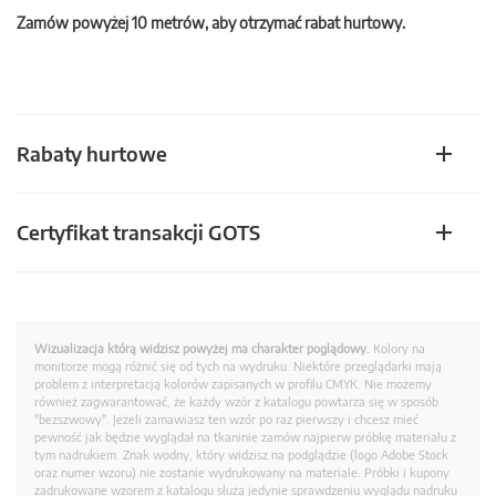
Zamów powyżej 10 metrów, aby otrzymać rabat hurtowy.
Rabaty hurtowe
Certyfikat transakcji GOTS
Wizualizacja którą widzisz powyżej ma charakter poglądowy.
Kolory na
monitorze mogą różnić się od tych na wydruku. Niektóre przeglądarki mają
problem z interpretacją kolorów zapisanych w profilu CMYK. Nie możemy
również zagwarantować, że każdy wzór z katalogu powtarza się w sposób
"bezszwowy". Jeżeli zamawiasz ten wzór po raz pierwszy i chcesz mieć
pewność jak będzie wyglądał na tkaninie zamów najpierw próbkę materiału z
tym nadrukiem. Znak wodny, który widzisz na podglądzie (logo Adobe Stock
oraz numer wzoru) nie zostanie wydrukowany na materiale. Próbki i kupony
zadrukowane wzorem z katalogu służą jedynie sprawdzeniu wyglądu nadruku