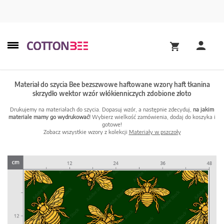
Materiał do szycia Bee bezszwowe haftowane wzory haft tkanina
skrzydło wektor wzór włókienniczych zdobione złoto
Drukujemy na materiałach do szycia. Dopasuj wzór, a następnie zdecyduj,
na jakim
materiale mamy go wydrukować!
Wybierz wielkość zamówienia, dodaj do koszyka i
gotowe!
Zobacz wszystkie wzory z kolekcji
Materiały w pszczoły