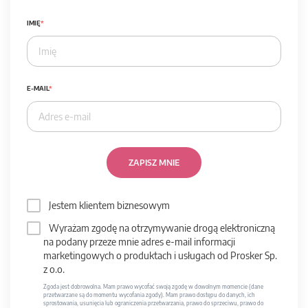
IMIĘ
E-MAIL
ZAPISZ MNIE
Jestem klientem biznesowym
Wyrażam zgodę na otrzymywanie drogą elektroniczną
na podany przeze mnie adres e-mail informacji
marketingowych o produktach i usługach od Prosker Sp.
z o.o.
Zgoda jest dobrowolna. Mam prawo wycofać swoją zgodę w dowolnym momencie (dane
przetwarzane są do momentu wycofania zgody). Mam prawo dostępu do danych, ich
sprostowania, usunięcia lub ograniczenia przetwarzania, prawo do sprzeciwu, prawo do