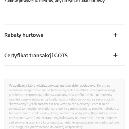
Zamów powyżej 10 metrów, aby otrzymać rabat hurtowy.
Rabaty hurtowe
Certyfikat transakcji GOTS
Wizualizacja którą widzisz powyżej ma charakter poglądowy.
Kolory na
monitorze mogą różnić się od tych na wydruku. Niektóre przeglądarki mają
problem z interpretacją kolorów zapisanych w profilu CMYK. Nie możemy
również zagwarantować, że każdy wzór z katalogu powtarza się w sposób
"bezszwowy". Jeżeli zamawiasz ten wzór po raz pierwszy i chcesz mieć
pewność jak będzie wyglądał na tkaninie zamów najpierw próbkę materiału z
tym nadrukiem. Znak wodny, który widzisz na podglądzie (logo Adobe Stock
oraz numer wzoru) nie zostanie wydrukowany na materiale. Próbki i kupony
zadrukowane wzorem z katalogu służą jedynie sprawdzeniu wyglądu nadruku
i nie mogą być przeznaczone do dalszej odsprzedaży.