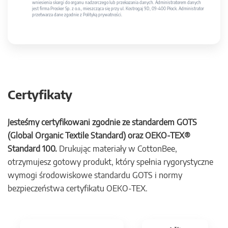
wniesienia skargi do organu nadzorczego lub przekazania danych. Administratorem danych
jest firma Prosker Sp. z o.o., mieszcząca się przy ul. Kostrogaj 9D, 09-400 Płock. Administrator
przetwarza dane zgodnie z Polityką prywatności.
Certyfikaty
Jesteśmy certyfikowani zgodnie ze standardem GOTS
(Global Organic Textile Standard) oraz OEKO-TEX®
Standard 100.
Drukując materiały w CottonBee,
otrzymujesz gotowy produkt, który spełnia rygorystyczne
wymogi środowiskowe standardu GOTS i normy
bezpieczeństwa certyfikatu OEKO-TEX.