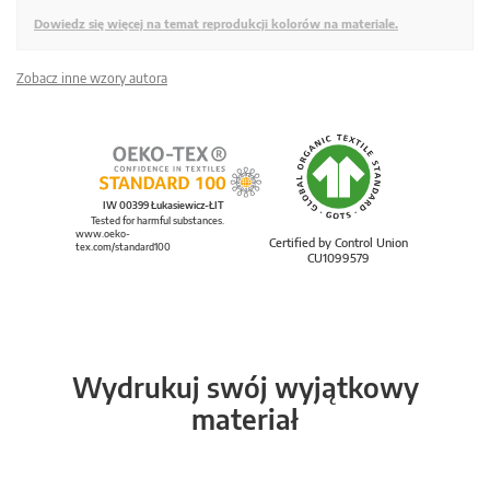
Dowiedz się więcej na temat reprodukcji kolorów na materiale.
Zobacz inne wzory autora
IW 00399 Łukasiewicz-ŁIT
Tested for harmful substances.
www.oeko-
Certified by Control Union
tex.com/standard100
CU1099579
Wydrukuj swój wyjątkowy
materiał