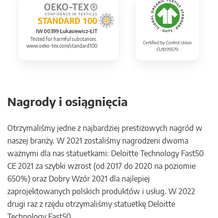
IW 00399 Łukasiewicz-ŁIT
Tested for harmful substances.
Certified by Control Union
www.oeko-tex.com/standard100
CU1099579
Nagrody i osiągnięcia
Otrzymaliśmy jedne z najbardziej prestiżowych nagród w
naszej branży. W 2021 zostaliśmy nagrodzeni dwoma
ważnymi dla nas statuetkami: Deloitte Technology Fast50
CE 2021 za szybki wzrost (od 2017 do 2020 na poziomie
650%) oraz Dobry Wzór 2021 dla najlepiej
zaprojektowanych polskich produktów i usług. W 2022
drugi raz z rzędu otrzymaliśmy statuetkę Deloitte
Technology Fast50.