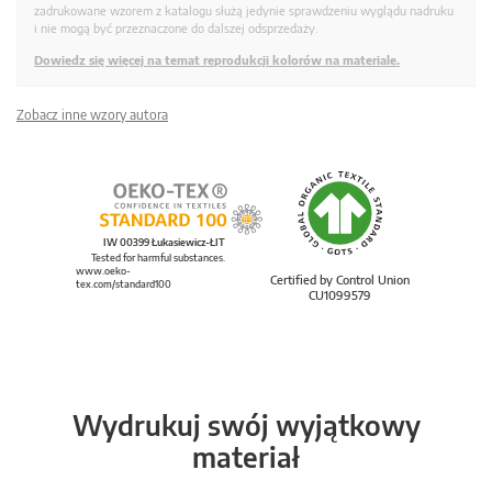
zadrukowane wzorem z katalogu służą jedynie sprawdzeniu wyglądu nadruku
i nie mogą być przeznaczone do dalszej odsprzedaży.
Dowiedz się więcej na temat reprodukcji kolorów na materiale.
Zobacz inne wzory autora
IW 00399 Łukasiewicz-ŁIT
Tested for harmful substances.
www.oeko-
Certified by Control Union
tex.com/standard100
CU1099579
Wydrukuj swój wyjątkowy
materiał