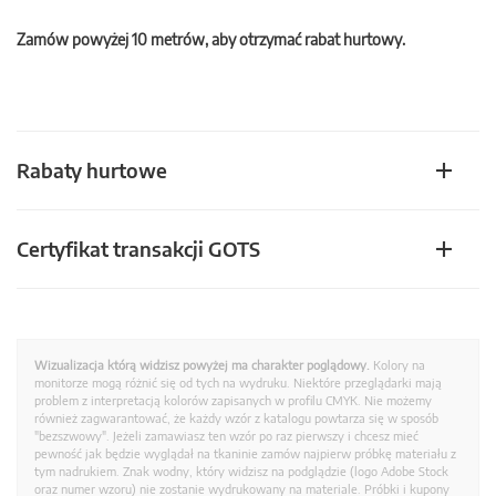
Zamów powyżej 10 metrów, aby otrzymać rabat hurtowy.
Rabaty hurtowe
Certyfikat transakcji GOTS
Wizualizacja którą widzisz powyżej ma charakter poglądowy.
Kolory na
monitorze mogą różnić się od tych na wydruku. Niektóre przeglądarki mają
problem z interpretacją kolorów zapisanych w profilu CMYK. Nie możemy
również zagwarantować, że każdy wzór z katalogu powtarza się w sposób
"bezszwowy". Jeżeli zamawiasz ten wzór po raz pierwszy i chcesz mieć
pewność jak będzie wyglądał na tkaninie zamów najpierw próbkę materiału z
tym nadrukiem. Znak wodny, który widzisz na podglądzie (logo Adobe Stock
oraz numer wzoru) nie zostanie wydrukowany na materiale. Próbki i kupony