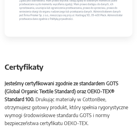
Zgoda jest dobrowolna. Mam prawo wycofać swoją zgodę w dowolnym momencie (dane
przetwarzane są do momentu wycofania zgody). Mam prawo dostępu do danych, ich
sprostowania, usunięcia lub ograniczenia przetwarzania, prawo do sprzeciwu, prawo do
wniesienia skargi do organu nadzorczego lub przekazania danych. Administratorem danych
jest firma Prosker Sp. z o.o., mieszcząca się przy ul. Kostrogaj 9D, 09-400 Płock. Administrator
przetwarza dane zgodnie z Polityką prywatności.
Certyfikaty
Jesteśmy certyfikowani zgodnie ze standardem GOTS
(Global Organic Textile Standard) oraz OEKO-TEX®
Standard 100.
Drukując materiały w CottonBee,
otrzymujesz gotowy produkt, który spełnia rygorystyczne
wymogi środowiskowe standardu GOTS i normy
bezpieczeństwa certyfikatu OEKO-TEX.