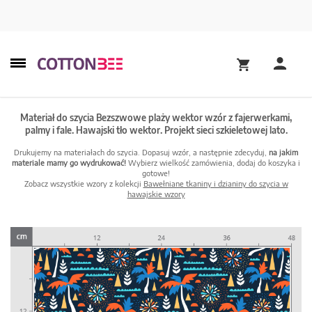
Materiał do szycia Bezszwowe plaży wektor wzór z fajerwerkami,
palmy i fale. Hawajski tło wektor. Projekt sieci szkieletowej lato.
Drukujemy na materiałach do szycia. Dopasuj wzór, a następnie zdecyduj,
na jakim
materiale mamy go wydrukować!
Wybierz wielkość zamówienia, dodaj do koszyka i
gotowe!
Zobacz wszystkie wzory z kolekcji
Bawełniane tkaniny i dzianiny do szycia w
hawajskie wzory