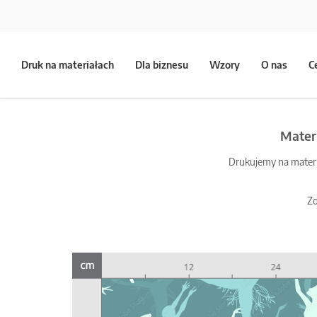
Druk na materiałach
Dla biznesu
Wzory
O nas
C
Mater
Drukujemy na materia
Zo