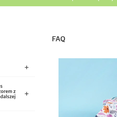
FAQ
s
zorem z
dalszej