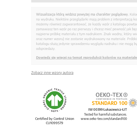
Wizualizacja którą widzisz powyżej ma charakter poglądowy.
Kolo
na wydruku. Niektóre przeglądarki mają problem z interpretacją k
możemy również zagwarantować, że każdy wzór z katalogu powtarz
zamawiasz ten wzór po raz pierwszy i chcesz mieć pewność jak bę
najpierw próbkę materiału z tym nadrukiem. Znak wodny, który wid
oraz numer wzoru) nie zostanie wydrukowany na materiale. Próbk
katalogu służą jedynie sprawdzeniu wyglądu nadruku i nie mogą by
odsprzedaży.
Dowiedz się więcej na temat reprodukcji kolorów na materiale
Zobacz inne wzory autora
IW 00399 Łukasiewicz-ŁIT
Tested for harmful substances.
Certified by Control Union
www.oeko-tex.com/standard100
CU1099579