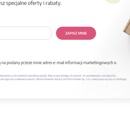
z specjalne oferty i rabaty.
ZAPISZ MNIE
na podany przeze mnie adres e-mail informacji marketingowych o
twarzane są do momentu wycofania zgody). Mam prawo dostępu do danych, ich sprostowania, usunięcia lub
rczego lub przekazania danych. Administratorem danych jest firma Prosker Sp. z o.o., mieszcząca się przy ul. Kostrogaj