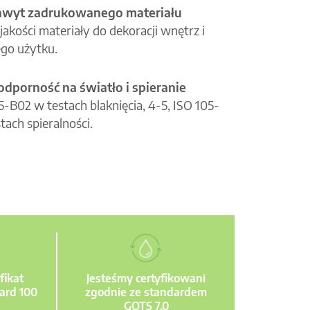
hwyt zadrukowanego materiału
jakości materiały do dekoracji wnętrz i
go użytku.
odporność na światło i spieranie
05-B02 w testach blaknięcia, 4-5, ISO 105-
tach spieralności.
fikat
Jesteśmy certyfikowani
ard 100
zgodnie ze standardem
GOTS 7.0