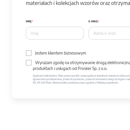
materiałach i kolekcjach wzorów oraz otrzymas
IMIĘ
E-MAIL
Jestem klientem biznesowym
Wyrażam zgodę na otrzymywanie drogą elektroniczną 
produktach i usługach od Prosker Sp. z o.o.
Zgoda jest dobrowolna. Mam prawo wycofać swoją zgodę w dowolnym momencie (dane prze
ograniczenia przetwarzania, prawo do sprzeciwu, prawo do wniesienia skargi do organu nadzo
9D, 09-400 Płock. Administrator przetwarza dane zgodnie z Polityką prywatności.