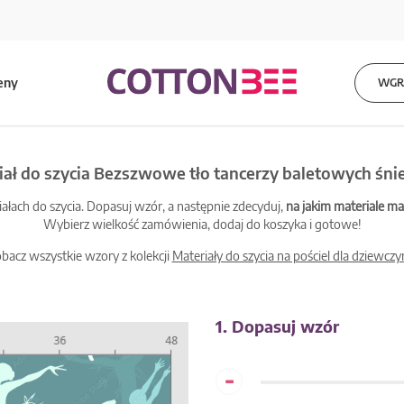
eny
WGRA
iał do szycia Bezszwowe tło tancerzy baletowych śni
łach do szycia. Dopasuj wzór, a następnie zdecyduj,
na jakim materiale 
Wybierz wielkość zamówienia, dodaj do koszyka i gotowe!
bacz wszystkie wzory z kolekcji
Materiały do szycia na pościel dla dziewczy
1. Dopasuj wzór
-