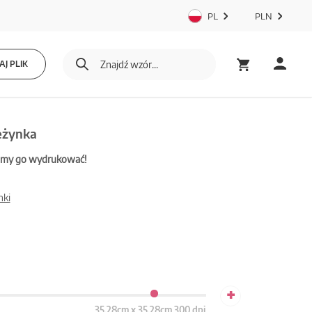
PL
PLN
J PLIK
eżynka
mamy go wydrukować!
nki
+
35.28cm x 35.28cm 300 dpi