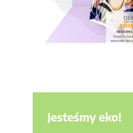
IW 00399 Ł
Tested for har
www.oeko-tex.c
Jesteśmy eko!