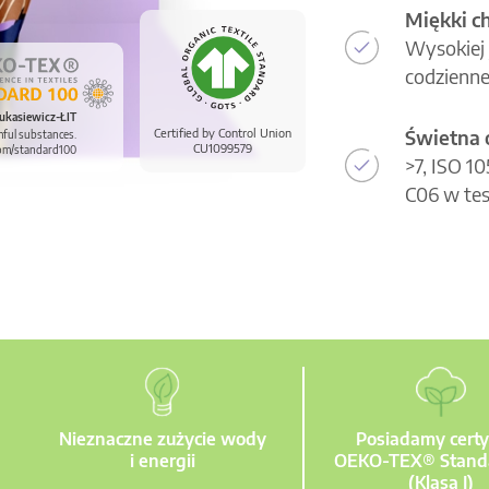
Miękki c
Wysokiej 
codzienne
ukasiewicz-ŁIT
Świetna 
Certified by Control Union
mful substances.
CU1099579
om/standard100
>7, ISO 1
C06 w tes
Nieznaczne zużycie wody
Posiadamy certy
i energii
OEKO-TEX® Stand
(Klasa I)