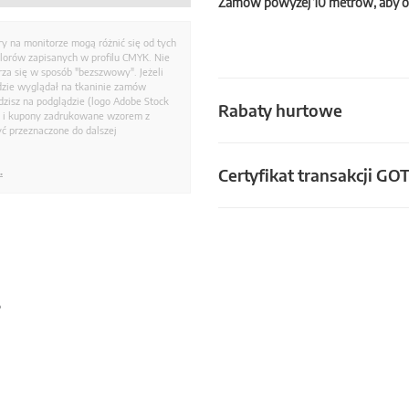
Zamów powyżej 10 metrów, aby o
ry na monitorze mogą różnić się od tych
olorów zapisanych w profilu CMYK. Nie
a się w sposób "bezszwowy". Jeżeli
dzie wyglądał na tkaninie zamów
zisz na podglądzie (logo Adobe Stock
Rabaty hurtowe
i i kupony zadrukowane wzorem z
ć przeznaczone do dalszej
Certyfikat transakcji GO
.