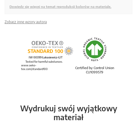
Dowiedz się więcej na temat reprodukcji kolorów na materiale.
Zobacz inne wzory autora
IW 00399 Łukasiewicz-ŁIT
Tested for harmful substances.
www.oeko-
Certified by Control Union
tex.com/standard100
CU1099579
Wydrukuj swój wyjątkowy
materiał