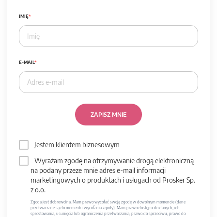
IMIĘ
E-MAIL
ZAPISZ MNIE
Jestem klientem biznesowym
Wyrażam zgodę na otrzymywanie drogą elektroniczną
na podany przeze mnie adres e-mail informacji
marketingowych o produktach i usługach od Prosker Sp.
z o.o.
Zgoda jest dobrowolna. Mam prawo wycofać swoją zgodę w dowolnym momencie (dane
przetwarzane są do momentu wycofania zgody). Mam prawo dostępu do danych, ich
sprostowania, usunięcia lub ograniczenia przetwarzania, prawo do sprzeciwu, prawo do