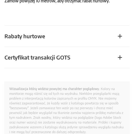
Zamów powyżej 10 metrów, aby otrzymać rabat hurtowy.
Rabaty hurtowe
Certyfikat transakcji GOTS
Wizualizacja którą widzisz powyżej ma charakter poglądowy.
Kolory na
monitorze mogą różnić się od tych na wydruku. Niektóre przeglądarki mają
problem z interpretacją kolorów zapisanych w profilu CMYK. Nie możemy
również zagwarantować, że każdy wzór z katalogu powtarza się w sposób
"bezszwowy". Jeżeli zamawiasz ten wzór po raz pierwszy i chcesz mieć
pewność jak będzie wyglądał na tkaninie zamów najpierw próbkę materiału z
tym nadrukiem. Znak wodny, który widzisz na podglądzie (logo Adobe Stock
oraz numer wzoru) nie zostanie wydrukowany na materiale. Próbki i kupony
zadrukowane wzorem z katalogu służą jedynie sprawdzeniu wyglądu nadruku
i nie mogą być przeznaczone do dalszej odsprzedaży.