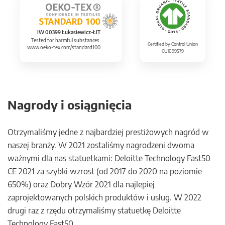
IW 00399 Łukasiewicz-ŁIT
Tested for harmful substances.
Certified by Control Union
www.oeko-tex.com/standard100
CU1099579
Nagrody i osiągnięcia
Otrzymaliśmy jedne z najbardziej prestiżowych nagród w
naszej branży. W 2021 zostaliśmy nagrodzeni dwoma
ważnymi dla nas statuetkami: Deloitte Technology Fast50
CE 2021 za szybki wzrost (od 2017 do 2020 na poziomie
650%) oraz Dobry Wzór 2021 dla najlepiej
zaprojektowanych polskich produktów i usług. W 2022
drugi raz z rzędu otrzymaliśmy statuetkę Deloitte
Technology Fast50.