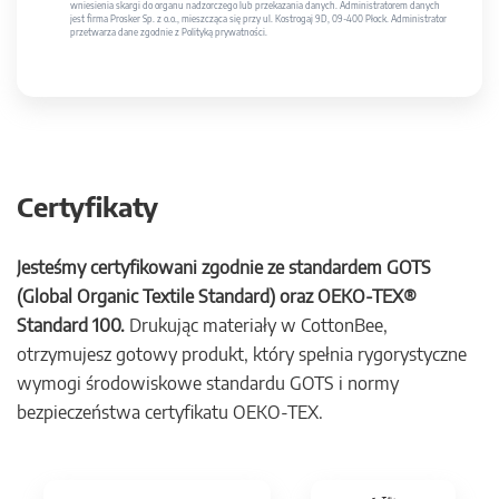
wniesienia skargi do organu nadzorczego lub przekazania danych. Administratorem danych
jest firma Prosker Sp. z o.o., mieszcząca się przy ul. Kostrogaj 9D, 09-400 Płock. Administrator
przetwarza dane zgodnie z Polityką prywatności.
Certyfikaty
Jesteśmy certyfikowani zgodnie ze standardem GOTS
(Global Organic Textile Standard) oraz OEKO-TEX®
Standard 100.
Drukując materiały w CottonBee,
otrzymujesz gotowy produkt, który spełnia rygorystyczne
wymogi środowiskowe standardu GOTS i normy
bezpieczeństwa certyfikatu OEKO-TEX.