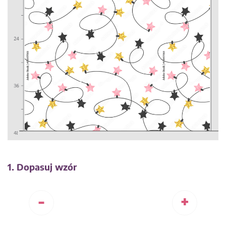
1. Dopasuj wzór
-
+