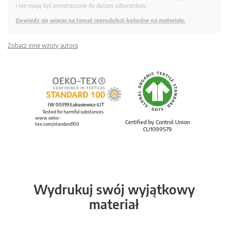
i nie mogą być przeznaczone do dalszej odsprzedaży.
Dowiedz się więcej na temat reprodukcji kolorów na materiale.
Zobacz inne wzory autora
IW 00399 Łukasiewicz-ŁIT
Tested for harmful substances.
www.oeko-
Certified by Control Union
tex.com/standard100
CU1099579
Wydrukuj swój wyjątkowy
materiał