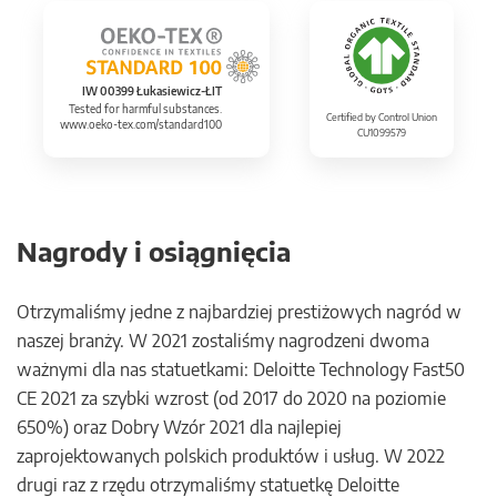
IW 00399 Łukasiewicz-ŁIT
Tested for harmful substances.
Certified by Control Union
www.oeko-tex.com/standard100
CU1099579
Nagrody i osiągnięcia
Otrzymaliśmy jedne z najbardziej prestiżowych nagród w
naszej branży. W 2021 zostaliśmy nagrodzeni dwoma
ważnymi dla nas statuetkami: Deloitte Technology Fast50
CE 2021 za szybki wzrost (od 2017 do 2020 na poziomie
650%) oraz Dobry Wzór 2021 dla najlepiej
zaprojektowanych polskich produktów i usług. W 2022
drugi raz z rzędu otrzymaliśmy statuetkę Deloitte