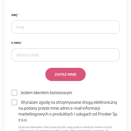
IMIĘ
E-MAIL
ZAPISZ MNIE
Jestem klientem biznesowym
Wyrażam zgodę na otrzymywanie drogą elektroniczną
na podany przeze mnie adres e-mail informacji
marketingowych o produktach i usługach od Prosker Sp.
z o.o.
Zgoda jest dobrowolna. Mam prawo wycofać swoją zgodę w dowolnym momencie (dane
przetwarzane są do momentu wycofania zgody). Mam prawo dostępu do danych, ich