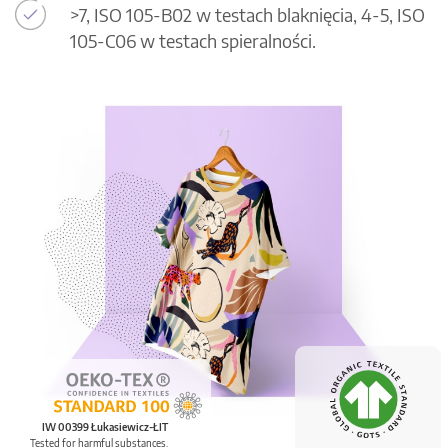
>7, ISO 105-B02 w testach blaknięcia, 4-5, ISO
105-C06 w testach spieralności.
IW 00399 Łukasiewicz-ŁIT
Tested for harmful substances.