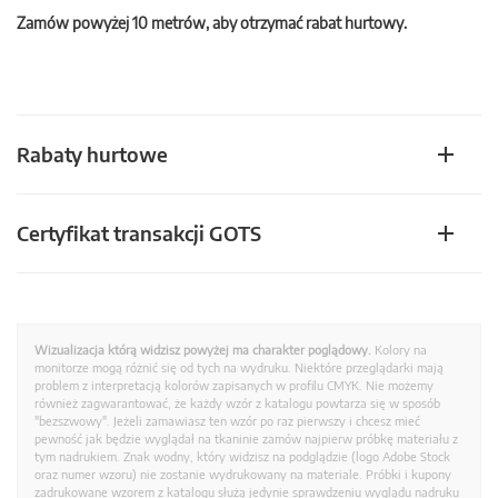
Zamów powyżej 10 metrów, aby otrzymać rabat hurtowy.
Rabaty hurtowe
Certyfikat transakcji GOTS
Wizualizacja którą widzisz powyżej ma charakter poglądowy.
Kolory na
monitorze mogą różnić się od tych na wydruku. Niektóre przeglądarki mają
problem z interpretacją kolorów zapisanych w profilu CMYK. Nie możemy
również zagwarantować, że każdy wzór z katalogu powtarza się w sposób
"bezszwowy". Jeżeli zamawiasz ten wzór po raz pierwszy i chcesz mieć
pewność jak będzie wyglądał na tkaninie zamów najpierw próbkę materiału z
tym nadrukiem. Znak wodny, który widzisz na podglądzie (logo Adobe Stock
oraz numer wzoru) nie zostanie wydrukowany na materiale. Próbki i kupony
zadrukowane wzorem z katalogu służą jedynie sprawdzeniu wyglądu nadruku