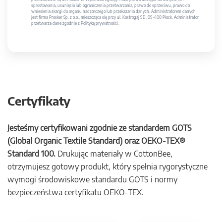
sprostowania, usunięcia lub ograniczenia przetwarzania, prawo do sprzeciwu, prawo do
wniesienia skargi do organu nadzorczego lub przekazania danych. Administratorem danych
jest firma Prosker Sp. z o.o., mieszcząca się przy ul. Kostrogaj 9D, 09-400 Płock. Administrator
przetwarza dane zgodnie z Polityką prywatności.
Certyfikaty
Jesteśmy certyfikowani zgodnie ze standardem GOTS
(Global Organic Textile Standard) oraz OEKO-TEX®
Standard 100.
Drukując materiały w CottonBee,
otrzymujesz gotowy produkt, który spełnia rygorystyczne
wymogi środowiskowe standardu GOTS i normy
bezpieczeństwa certyfikatu OEKO-TEX.