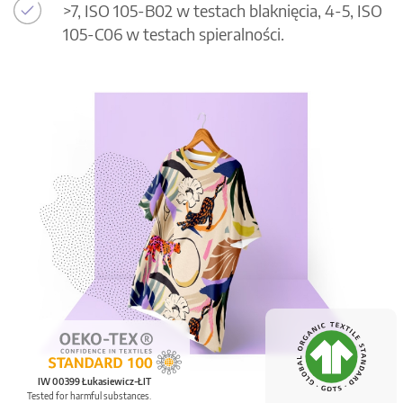
>7, ISO 105-B02 w testach blaknięcia, 4-5, ISO
105-C06 w testach spieralności.
IW 00399 Łukasiewicz-ŁIT
Tested for harmful substances.