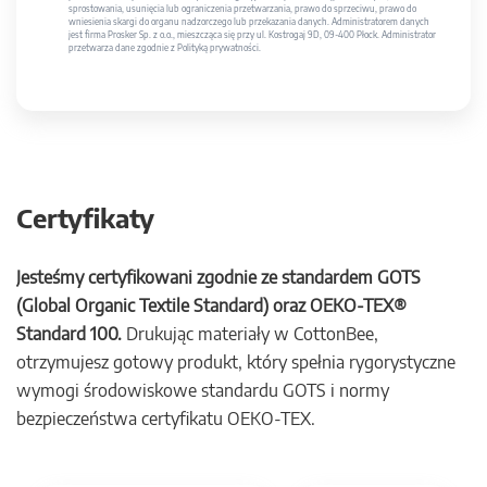
sprostowania, usunięcia lub ograniczenia przetwarzania, prawo do sprzeciwu, prawo do
wniesienia skargi do organu nadzorczego lub przekazania danych. Administratorem danych
jest firma Prosker Sp. z o.o., mieszcząca się przy ul. Kostrogaj 9D, 09-400 Płock. Administrator
przetwarza dane zgodnie z Polityką prywatności.
Certyfikaty
Jesteśmy certyfikowani zgodnie ze standardem GOTS
(Global Organic Textile Standard) oraz OEKO-TEX®
Standard 100.
Drukując materiały w CottonBee,
otrzymujesz gotowy produkt, który spełnia rygorystyczne
wymogi środowiskowe standardu GOTS i normy
bezpieczeństwa certyfikatu OEKO-TEX.