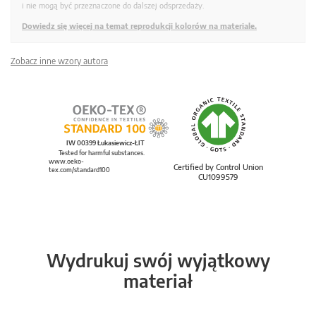
i nie mogą być przeznaczone do dalszej odsprzedaży.
Dowiedz się więcej na temat reprodukcji kolorów na materiale.
Zobacz inne wzory autora
IW 00399 Łukasiewicz-ŁIT
Tested for harmful substances.
www.oeko-
Certified by Control Union
tex.com/standard100
CU1099579
Wydrukuj swój wyjątkowy
materiał