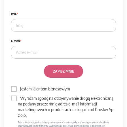
IMIĘ
E-MAIL
ZAPISZ MNIE
Jestem klientem biznesowym
Wyrażam zgodę na otrzymywanie drogą elektroniczną
na podany przeze mnie adres e-mail informacji
marketingowych o produktach i usługach od Prosker Sp.
z o.o.
Zgoda jest dobrowolna. Mam prawo wycofać swoją zgodę w dowolnym momencie (dane
przetwarzane są do momentu wycofania zgody). Mam prawo dostępu do danych, ich