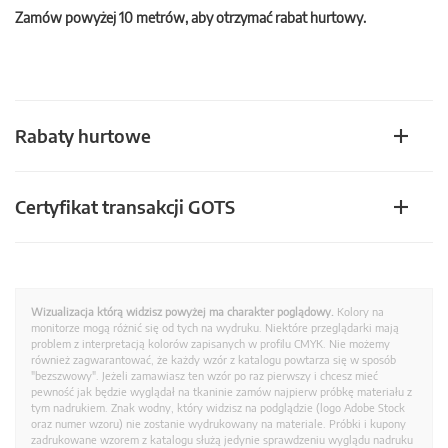
Zamów powyżej 10 metrów, aby otrzymać rabat hurtowy.
Rabaty hurtowe
Certyfikat transakcji GOTS
Wizualizacja którą widzisz powyżej ma charakter poglądowy.
Kolory na
monitorze mogą różnić się od tych na wydruku. Niektóre przeglądarki mają
problem z interpretacją kolorów zapisanych w profilu CMYK. Nie możemy
również zagwarantować, że każdy wzór z katalogu powtarza się w sposób
"bezszwowy". Jeżeli zamawiasz ten wzór po raz pierwszy i chcesz mieć
pewność jak będzie wyglądał na tkaninie zamów najpierw próbkę materiału z
tym nadrukiem. Znak wodny, który widzisz na podglądzie (logo Adobe Stock
oraz numer wzoru) nie zostanie wydrukowany na materiale. Próbki i kupony
zadrukowane wzorem z katalogu służą jedynie sprawdzeniu wyglądu nadruku