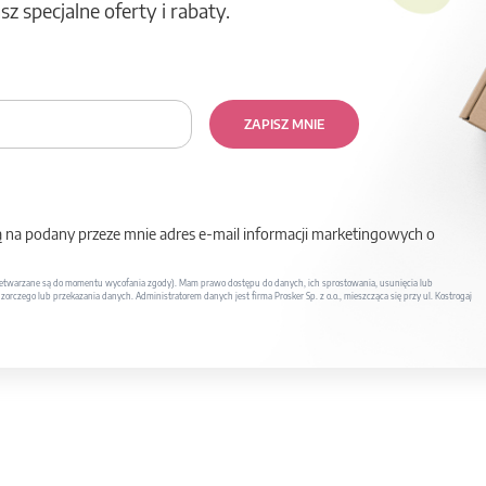
z specjalne oferty i rabaty.
ZAPISZ MNIE
na podany przeze mnie adres e-mail informacji marketingowych o
twarzane są do momentu wycofania zgody). Mam prawo dostępu do danych, ich sprostowania, usunięcia lub
rczego lub przekazania danych. Administratorem danych jest firma Prosker Sp. z o.o., mieszcząca się przy ul. Kostrogaj