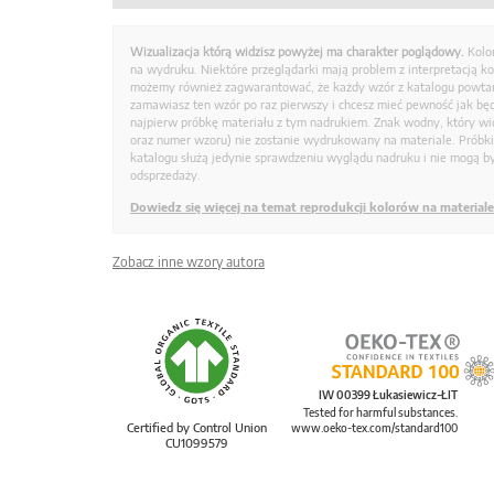
Wizualizacja którą widzisz powyżej ma charakter poglądowy.
Kolo
na wydruku. Niektóre przeglądarki mają problem z interpretacją k
możemy również zagwarantować, że każdy wzór z katalogu powtarz
zamawiasz ten wzór po raz pierwszy i chcesz mieć pewność jak bę
najpierw próbkę materiału z tym nadrukiem. Znak wodny, który wid
oraz numer wzoru) nie zostanie wydrukowany na materiale. Próbk
katalogu służą jedynie sprawdzeniu wyglądu nadruku i nie mogą by
odsprzedaży.
Dowiedz się więcej na temat reprodukcji kolorów na materiale
Zobacz inne wzory autora
IW 00399 Łukasiewicz-ŁIT
Tested for harmful substances.
Certified by Control Union
www.oeko-tex.com/standard100
CU1099579