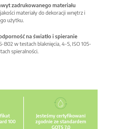
hwyt zadrukowanego materiału
jakości materiały do dekoracji wnętrz i
go użytku.
odporność na światło i spieranie
05-B02 w testach blaknięcia, 4-5, ISO 105-
tach spieralności.
fikat
Jesteśmy certyfikowani
ard 100
zgodnie ze standardem
GOTS 7.0