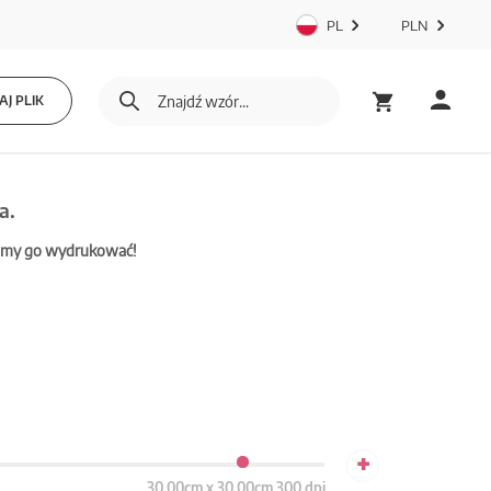
PL
PLN
J PLIK
a.
mamy go wydrukować!
+
30.00cm x 30.00cm 300 dpi