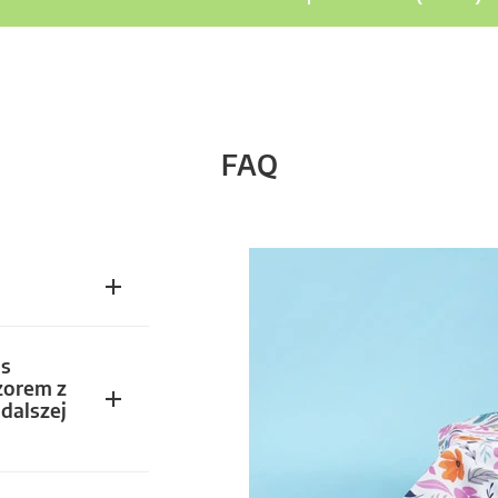
FAQ
s
zorem z
dalszej