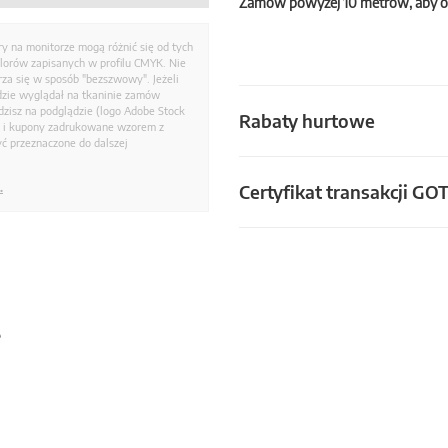
Zamów powyżej 10 metrów, aby o
ry na monitorze mogą różnić się od tych
olorów zapisanych w profilu CMYK. Nie
a się w sposób "bezszwowy". Jeżeli
dzie wyglądał na tkaninie zamów
zisz na podglądzie (logo Adobe Stock
Rabaty hurtowe
i i kupony zadrukowane wzorem z
ć przeznaczone do dalszej
Certyfikat transakcji GO
.