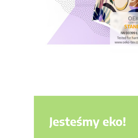
IW 00399 Ł
Tested for har
www.oeko-tex.c
Jesteśmy eko!