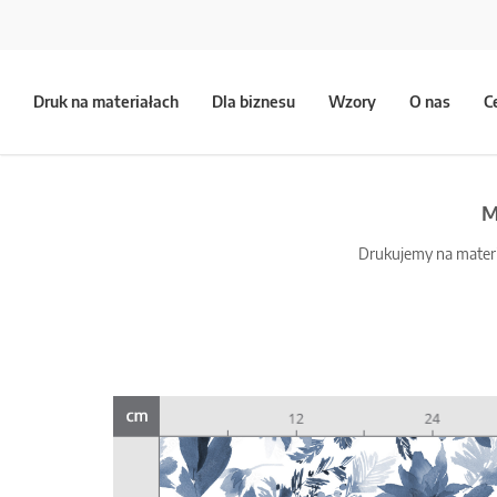
Druk na materiałach
Dla biznesu
Wzory
O nas
C
M
Drukujemy na materia