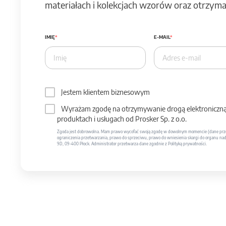
materiałach i kolekcjach wzorów oraz otrzymas
IMIĘ
E-MAIL
Jestem klientem biznesowym
Wyrażam zgodę na otrzymywanie drogą elektroniczną 
produktach i usługach od Prosker Sp. z o.o.
Zgoda jest dobrowolna. Mam prawo wycofać swoją zgodę w dowolnym momencie (dane prze
ograniczenia przetwarzania, prawo do sprzeciwu, prawo do wniesienia skargi do organu nadzo
9D, 09-400 Płock. Administrator przetwarza dane zgodnie z Polityką prywatności.