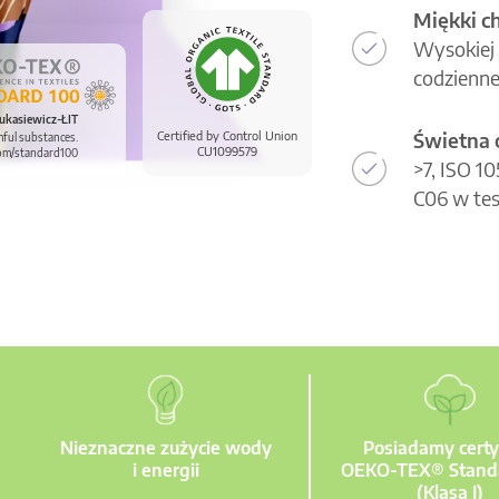
Miękki c
Wysokiej 
codzienne
ukasiewicz-ŁIT
Świetna 
Certified by Control Union
mful substances.
CU1099579
om/standard100
>7, ISO 1
C06 w tes
Nieznaczne zużycie wody
Posiadamy certy
i energii
OEKO-TEX® Stand
(Klasa I)