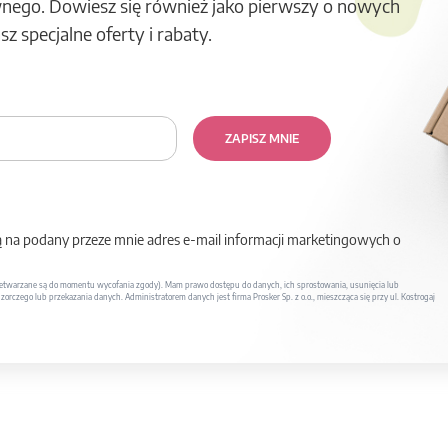
nego. Dowiesz się również jako pierwszy o nowych
z specjalne oferty i rabaty.
ZAPISZ MNIE
na podany przeze mnie adres e-mail informacji marketingowych o
twarzane są do momentu wycofania zgody). Mam prawo dostępu do danych, ich sprostowania, usunięcia lub
rczego lub przekazania danych. Administratorem danych jest firma Prosker Sp. z o.o., mieszcząca się przy ul. Kostrogaj