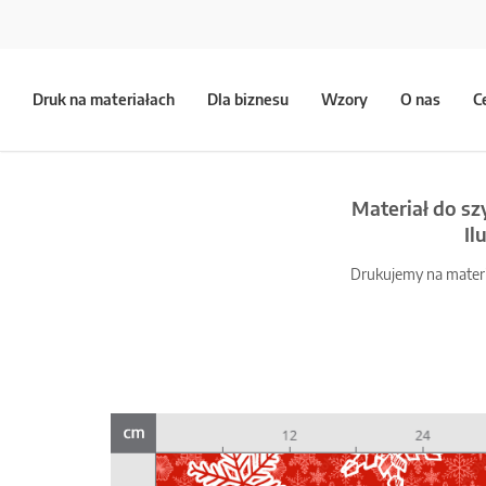
Druk na materiałach
Dla biznesu
Wzory
O nas
C
Materiał do sz
Il
Drukujemy na materia