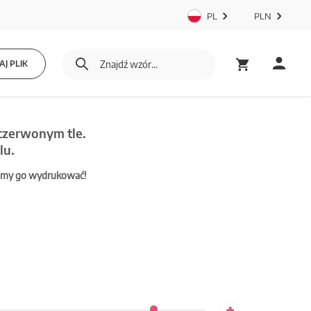
PL
PLN
J PLIK
 czerwonym tle.
lu.
mamy go wydrukować!
+