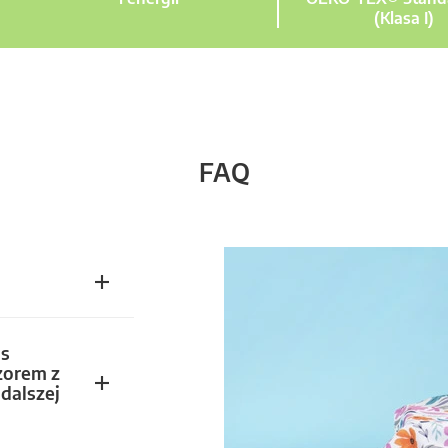
(Klasa I)
FAQ
s
zorem z
dalszej