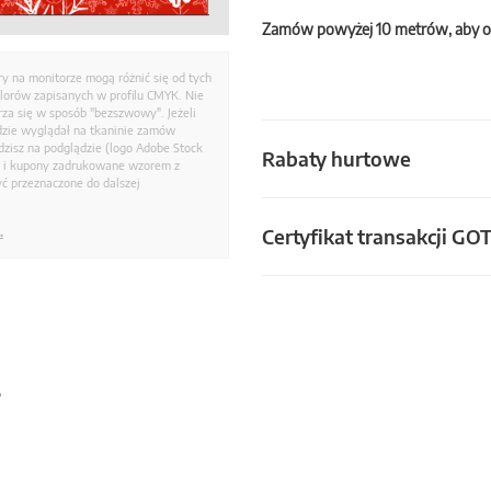
Zamów powyżej 10 metrów, aby o
ry na monitorze mogą różnić się od tych
olorów zapisanych w profilu CMYK. Nie
a się w sposób "bezszwowy". Jeżeli
dzie wyglądał na tkaninie zamów
zisz na podglądzie (logo Adobe Stock
Rabaty hurtowe
i i kupony zadrukowane wzorem z
ć przeznaczone do dalszej
Certyfikat transakcji GO
.