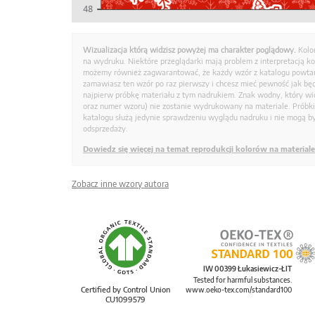
Wizualizacja którą widzisz powyżej ma charakter poglądowy.
Kolo
na wydruku. Niektóre przeglądarki mają problem z interpretacją k
możemy również zagwarantować, że każdy wzór z katalogu powtarz
zamawiasz ten wzór po raz pierwszy i chcesz mieć pewność jak bę
najpierw próbkę materiału z tym nadrukiem. Znak wodny, który wid
oraz numer wzoru) nie zostanie wydrukowany na materiale. Próbk
katalogu służą jedynie sprawdzeniu wyglądu nadruku i nie mogą by
odsprzedaży.
Dowiedz się więcej na temat reprodukcji kolorów na materiale
Zobacz inne wzory autora
IW 00399 Łukasiewicz-ŁIT
Tested for harmful substances.
Certified by Control Union
www.oeko-tex.com/standard100
CU1099579