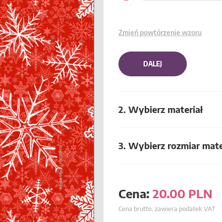
Zmień powtórzenie wzoru
DALEJ
2. Wybierz materiał
3. Wybierz rozmiar mate
Cena:
20.00
PLN
Cena brutto, zawiera podatek VAT