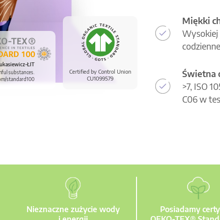
Miękki c
Wysokiej 
codzienne
ukasiewicz-ŁIT
Świetna 
Certified by Control Union
mful substances.
CU1099579
om/standard100
>7, ISO 1
C06 w tes
Nieznaczne zużycie wody
Posiadamy certy
i energii
OEKO-TEX® Stand