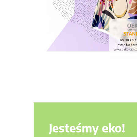
IW 00399 Ł
Tested for har
www.oeko-tex.c
Jesteśmy eko!