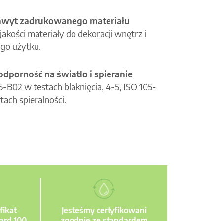
hwyt zadrukowanego materiału
jakości materiały do dekoracji wnętrz i
go użytku.
odporność na światło i spieranie
05-B02 w testach blaknięcia, 4-5, ISO 105-
tach spieralności.
fikat
Jesteśmy certyfikowani
ard 100
zgodnie ze standardem