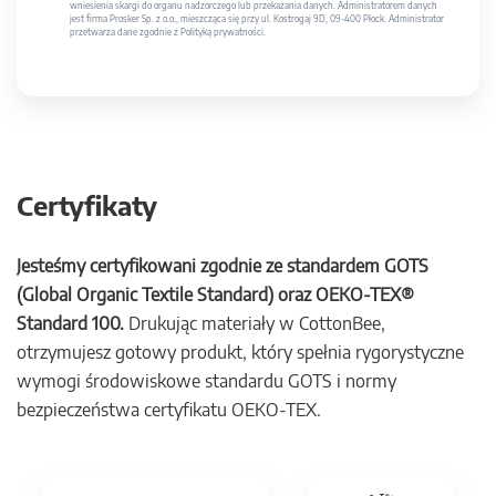
wniesienia skargi do organu nadzorczego lub przekazania danych. Administratorem danych
jest firma Prosker Sp. z o.o., mieszcząca się przy ul. Kostrogaj 9D, 09-400 Płock. Administrator
przetwarza dane zgodnie z Polityką prywatności.
Certyfikaty
Jesteśmy certyfikowani zgodnie ze standardem GOTS
(Global Organic Textile Standard) oraz OEKO-TEX®
Standard 100.
Drukując materiały w CottonBee,
otrzymujesz gotowy produkt, który spełnia rygorystyczne
wymogi środowiskowe standardu GOTS i normy
bezpieczeństwa certyfikatu OEKO-TEX.