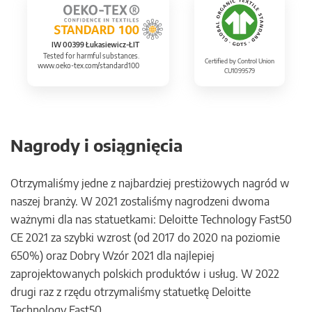
IW 00399 Łukasiewicz-ŁIT
Tested for harmful substances.
Certified by Control Union
www.oeko-tex.com/standard100
CU1099579
Nagrody i osiągnięcia
Otrzymaliśmy jedne z najbardziej prestiżowych nagród w
naszej branży. W 2021 zostaliśmy nagrodzeni dwoma
ważnymi dla nas statuetkami: Deloitte Technology Fast50
CE 2021 za szybki wzrost (od 2017 do 2020 na poziomie
650%) oraz Dobry Wzór 2021 dla najlepiej
zaprojektowanych polskich produktów i usług. W 2022
drugi raz z rzędu otrzymaliśmy statuetkę Deloitte
Technology Fast50.