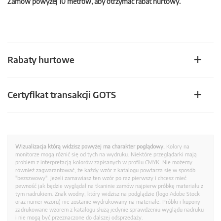
Zamów powyżej 10 metrów, aby otrzymać rabat hurtowy.
Rabaty hurtowe
Certyfikat transakcji GOTS
Wizualizacja którą widzisz powyżej ma charakter poglądowy.
Kolory na
monitorze mogą różnić się od tych na wydruku. Niektóre przeglądarki mają
problem z interpretacją kolorów zapisanych w profilu CMYK. Nie możemy
również zagwarantować, że każdy wzór z katalogu powtarza się w sposób
"bezszwowy". Jeżeli zamawiasz ten wzór po raz pierwszy i chcesz mieć
pewność jak będzie wyglądał na tkaninie zamów najpierw próbkę materiału z
tym nadrukiem. Znak wodny, który widzisz na podglądzie (logo Adobe Stock
oraz numer wzoru) nie zostanie wydrukowany na materiale. Próbki i kupony
zadrukowane wzorem z katalogu służą jedynie sprawdzeniu wyglądu nadruku
i nie mogą być przeznaczone do dalszej odsprzedaży.