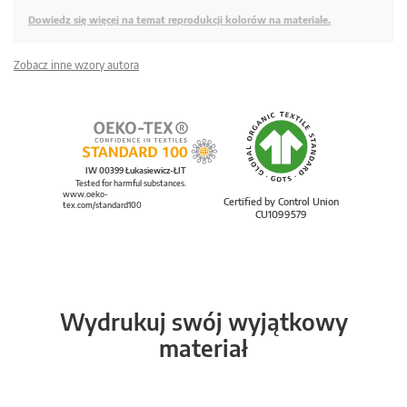
Dowiedz się więcej na temat reprodukcji kolorów na materiale.
Zobacz inne wzory autora
IW 00399 Łukasiewicz-ŁIT
Tested for harmful substances.
www.oeko-
Certified by Control Union
tex.com/standard100
CU1099579
Wydrukuj swój wyjątkowy
materiał