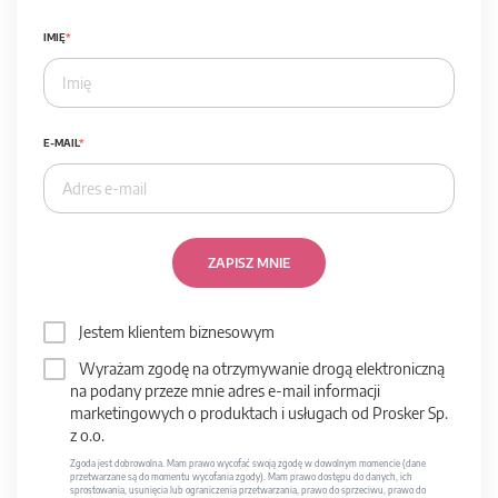
IMIĘ
E-MAIL
ZAPISZ MNIE
Jestem klientem biznesowym
Wyrażam zgodę na otrzymywanie drogą elektroniczną
na podany przeze mnie adres e-mail informacji
marketingowych o produktach i usługach od Prosker Sp.
z o.o.
Zgoda jest dobrowolna. Mam prawo wycofać swoją zgodę w dowolnym momencie (dane
przetwarzane są do momentu wycofania zgody). Mam prawo dostępu do danych, ich
sprostowania, usunięcia lub ograniczenia przetwarzania, prawo do sprzeciwu, prawo do