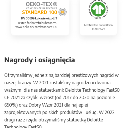
IW 00399 Łukasiewicz-ŁIT
Tested for harmful substances.
Certified by Control Union
www.oeko-tex.com/standard100
CU1099579
Nagrody i osiągnięcia
Otrzymaliśmy jedne z najbardziej prestiżowych nagród w
naszej branży. W 2021 zostaliśmy nagrodzeni dwoma
ważnymi dla nas statuetkami: Deloitte Technology Fast50
CE 2021 za szybki wzrost (od 2017 do 2020 na poziomie
650%) oraz Dobry Wzór 2021 dla najlepiej
zaprojektowanych polskich produktów i usług. W 2022
drugi raz z rzędu otrzymaliśmy statuetkę Deloitte
Technology Fast50.