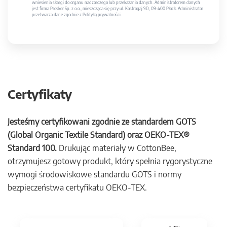
wniesienia skargi do organu nadzorczego lub przekazania danych. Administratorem danych
jest firma Prosker Sp. z o.o., mieszcząca się przy ul. Kostrogaj 9D, 09-400 Płock. Administrator
przetwarza dane zgodnie z Polityką prywatności.
Certyfikaty
Jesteśmy certyfikowani zgodnie ze standardem GOTS
(Global Organic Textile Standard) oraz OEKO-TEX®
Standard 100.
Drukując materiały w CottonBee,
otrzymujesz gotowy produkt, który spełnia rygorystyczne
wymogi środowiskowe standardu GOTS i normy
bezpieczeństwa certyfikatu OEKO-TEX.