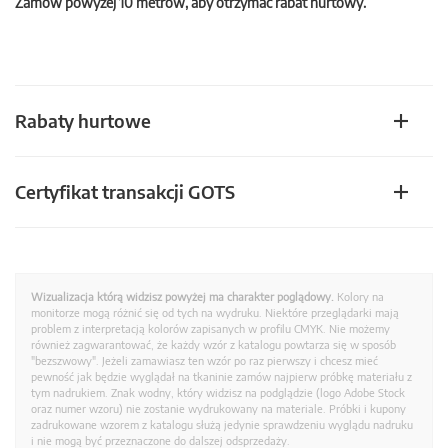
Zamów powyżej 10 metrów, aby otrzymać rabat hurtowy.
Rabaty hurtowe
Certyfikat transakcji GOTS
Wizualizacja którą widzisz powyżej ma charakter poglądowy.
Kolory na
monitorze mogą różnić się od tych na wydruku. Niektóre przeglądarki mają
problem z interpretacją kolorów zapisanych w profilu CMYK. Nie możemy
również zagwarantować, że każdy wzór z katalogu powtarza się w sposób
"bezszwowy". Jeżeli zamawiasz ten wzór po raz pierwszy i chcesz mieć
pewność jak będzie wyglądał na tkaninie zamów najpierw próbkę materiału z
tym nadrukiem. Znak wodny, który widzisz na podglądzie (logo Adobe Stock
oraz numer wzoru) nie zostanie wydrukowany na materiale. Próbki i kupony
zadrukowane wzorem z katalogu służą jedynie sprawdzeniu wyglądu nadruku
i nie mogą być przeznaczone do dalszej odsprzedaży.