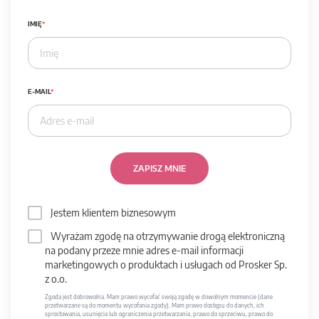
IMIĘ
E-MAIL
ZAPISZ MNIE
Jestem klientem biznesowym
Wyrażam zgodę na otrzymywanie drogą elektroniczną
na podany przeze mnie adres e-mail informacji
marketingowych o produktach i usługach od Prosker Sp.
z o.o.
Zgoda jest dobrowolna. Mam prawo wycofać swoją zgodę w dowolnym momencie (dane
przetwarzane są do momentu wycofania zgody). Mam prawo dostępu do danych, ich
sprostowania, usunięcia lub ograniczenia przetwarzania, prawo do sprzeciwu, prawo do